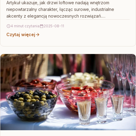
Artykuł ukazuje, jak drzwi loftowe nadają wnętrzom
niepowtarzalny charakter, łącząc surowe, industrialne
akcenty z elegancją nowoczesnych rozwiązań.
Prezentowane systemy przesuwne podkreślają
4 minut czytania
2025-08-11
funkcjonalność aranżacji, umożliwiając…
Czytaj więcej