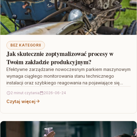
BEZ KATEGORII
Jak skutecznie zoptymalizować procesy w
Twoim zakładzie produkcyjnym?
Efektywne zarządzanie nowoczesnym parkiem maszynowym
wymaga ciągłego monitorowania stanu technicznego
instalacji oraz szybkiego reagowania na pojawiające się
potrzeby modernizacyjne. W dobie automatyzacji przemysłu,
2 minut czytania
2026-06-24
gdzie…
Czytaj więcej