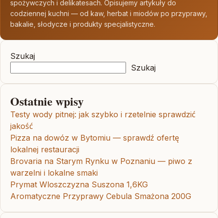
spożywczych i delikatesach. Opisujemy artykuły do
codziennej kuchni — od kaw, herbat i miodów po przyprawy,
bakalie, słodycze i produkty specjalistyczne.
Szukaj
Szukaj
Ostatnie wpisy
Testy wody pitnej: jak szybko i rzetelnie sprawdzić
jakość
Pizza na dowóz w Bytomiu — sprawdź ofertę
lokalnej restauracji
Brovaria na Starym Rynku w Poznaniu — piwo z
warzelni i lokalne smaki
Prymat Wloszczyzna Suszona 1,6KG
Aromatyczne Przyprawy Cebula Smażona 200G