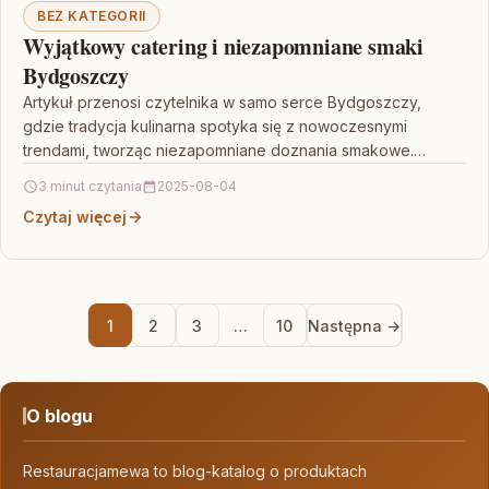
BEZ KATEGORII
Wyjątkowy catering i niezapomniane smaki
Bydgoszczy
Artykuł przenosi czytelnika w samo serce Bydgoszczy,
gdzie tradycja kulinarna spotyka się z nowoczesnymi
trendami, tworząc niezapomniane doznania smakowe.
Opisywane wydarzenia i usługi cateringowe…
3 minut czytania
2025-08-04
Czytaj więcej
1
2
3
…
10
Następna →
O blogu
Restauracjamewa to blog-katalog o produktach