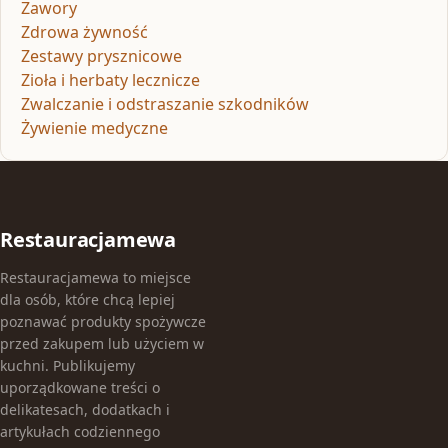
Zawory
Zdrowa żywność
Zestawy prysznicowe
Zioła i herbaty lecznicze
Zwalczanie i odstraszanie szkodników
Żywienie medyczne
Restauracjamewa
Restauracjamewa to miejsce
dla osób, które chcą lepiej
poznawać produkty spożywcze
przed zakupem lub użyciem w
kuchni. Publikujemy
uporządkowane treści o
delikatesach, dodatkach i
artykułach codziennego