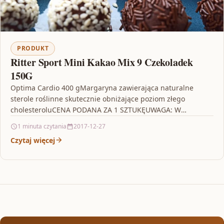
PRODUKT
Ritter Sport Mini Kakao Mix 9 Czekoladek
150G
Optima Cardio 400 gMargaryna zawierająca naturalne
sterole roślinne skutecznie obniżające poziom złego
cholesteroluCENA PODANA ZA 1 SZTUKĘUWAGA: W
PRZYPADKU OFERTY ZAWIERAJĄCEJ RÓŻNE WZORY, KOLORY,
1 minuta czytania
2017-12-27
…
Czytaj więcej