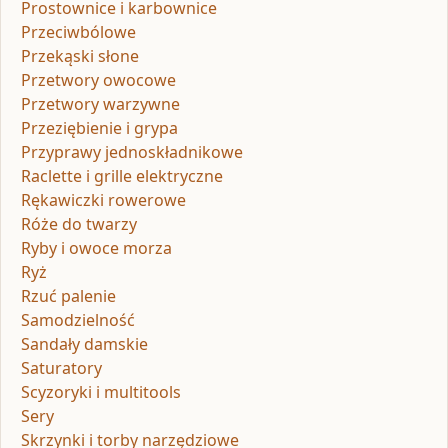
Prostownice i karbownice
Przeciwbólowe
Przekąski słone
Przetwory owocowe
Przetwory warzywne
Przeziębienie i grypa
Przyprawy jednoskładnikowe
Raclette i grille elektryczne
Rękawiczki rowerowe
Róże do twarzy
Ryby i owoce morza
Ryż
Rzuć palenie
Samodzielność
Sandały damskie
Saturatory
Scyzoryki i multitools
Sery
Skrzynki i torby narzędziowe