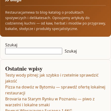
Restauracjamewa to blog-katalog o produktach
spożywczych i delikatesach. Opisujemy artykuły do
codziennej kuchni — od kaw, herbat i miodów po przyprawy,
bakalie, słodycze i produkty specjalistyczne.
Szukaj
Szukaj
Ostatnie wpisy
Testy wody pitnej: jak szybko i rzetelnie sprawdzić
jakość
Pizza na dowóz w Bytomiu — sprawdź ofertę lokalnej
restauracji
Brovaria na Starym Rynku w Poznaniu — piwo z
warzelni i lokalne smaki
Prymat Wloszczyzna Suszona 1,6KG