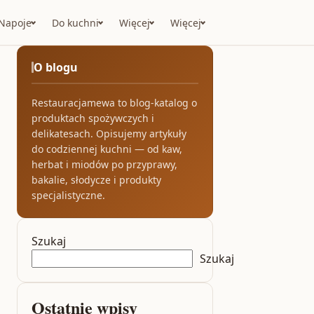
Napoje
Do kuchni
Więcej
Więcej
O blogu
Restauracjamewa to blog-katalog o
produktach spożywczych i
delikatesach. Opisujemy artykuły
do codziennej kuchni — od kaw,
herbat i miodów po przyprawy,
bakalie, słodycze i produkty
specjalistyczne.
Szukaj
Szukaj
Ostatnie wpisy