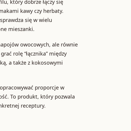
u, który dobrze łączy się
smakami kawy czy herbaty.
sprawdza się w wielu
one mieszanki.
napojów owocowych, ale równie
grać rolę “łącznika” między
nką, a także z kokosowymi
 dopracowywać proporcje w
ość. To produkt, który pozwala
nkretnej receptury.