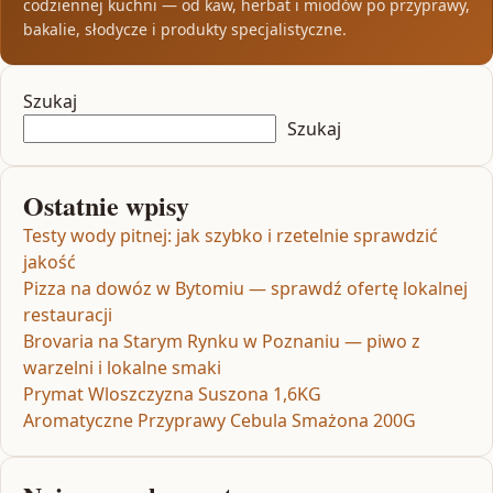
codziennej kuchni — od kaw, herbat i miodów po przyprawy,
bakalie, słodycze i produkty specjalistyczne.
Szukaj
Szukaj
Ostatnie wpisy
Testy wody pitnej: jak szybko i rzetelnie sprawdzić
jakość
Pizza na dowóz w Bytomiu — sprawdź ofertę lokalnej
restauracji
Brovaria na Starym Rynku w Poznaniu — piwo z
warzelni i lokalne smaki
Prymat Wloszczyzna Suszona 1,6KG
Aromatyczne Przyprawy Cebula Smażona 200G