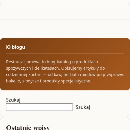
O blogu
Restauracjamewa to blog-katalog o produktach
spożywczych i delikatesach. Opisujemy artykuły do
codziennej kuchni — od kaw, herbat i miodów po przyprawy,
bakalie, słodycze i produkty specjalistyczne.
Szukaj
Szukaj
Ostatnie wpisy