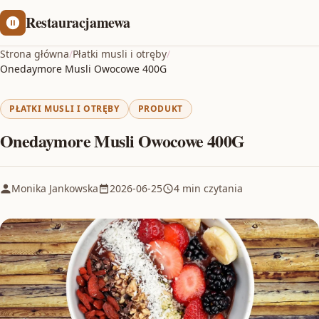
Restauracjamewa
Strona główna
/
Płatki musli i otręby
/
Onedaymore Musli Owocowe 400G
PŁATKI MUSLI I OTRĘBY
PRODUKT
Onedaymore Musli Owocowe 400G
Monika Jankowska
2026-06-25
4 min czytania