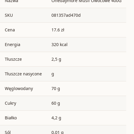
Nazwa
Onedaymore Musli Owocowe 400G
SKU
081357ad470d
Cena
17.6 zł
Energia
320 kcal
Tłuszcze
2,5 g
Tłuszcze nasycone
g
Węglowodany
70 g
Cukry
60 g
Białko
4,2 g
Sól
0,01 g