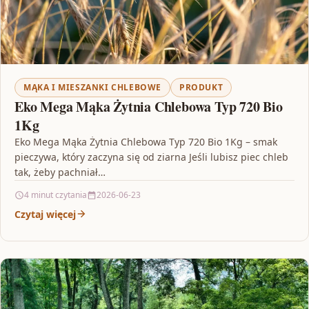
MĄKA I MIESZANKI CHLEBOWE
PRODUKT
Eko Mega Mąka Żytnia Chlebowa Typ 720 Bio
1Kg
Eko Mega Mąka Żytnia Chlebowa Typ 720 Bio 1Kg – smak
pieczywa, który zaczyna się od ziarna Jeśli lubisz piec chleb
tak, żeby pachniał…
4 minut czytania
2026-06-23
Czytaj więcej