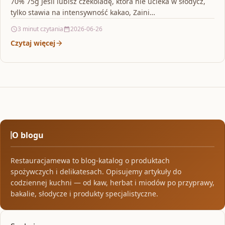
70% 75g Jeśli lubisz czekoladę, która nie ucieka w słodycz,
tylko stawia na intensywność kakao, Zaini…
3 minut czytania
2026-06-26
Czytaj więcej
O blogu
Restauracjamewa to blog-katalog o produktach
spożywczych i delikatesach. Opisujemy artykuły do
codziennej kuchni — od kaw, herbat i miodów po przyprawy,
bakalie, słodycze i produkty specjalistyczne.