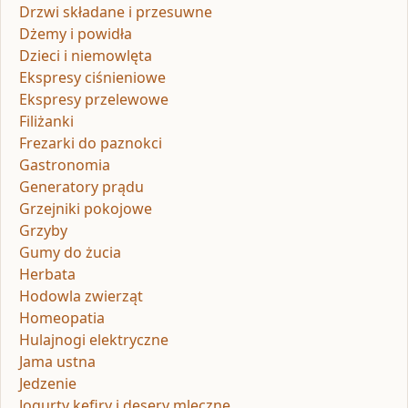
Drzwi składane i przesuwne
Dżemy i powidła
Dzieci i niemowlęta
Ekspresy ciśnieniowe
Ekspresy przelewowe
Filiżanki
Frezarki do paznokci
Gastronomia
Generatory prądu
Grzejniki pokojowe
Grzyby
Gumy do żucia
Herbata
Hodowla zwierząt
Homeopatia
Hulajnogi elektryczne
Jama ustna
Jedzenie
Jogurty kefiry i desery mleczne