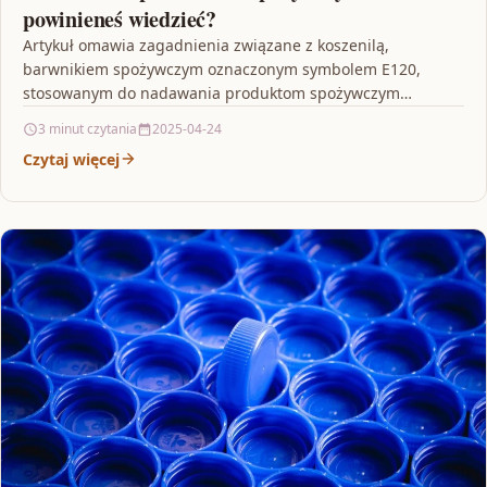
powinieneś wiedzieć?
Artykuł omawia zagadnienia związane z koszenilą,
barwnikiem spożywczym oznaczonym symbolem E120,
stosowanym do nadawania produktom spożywczym
czerwonego lub fioletowego koloru. Podkreśla on znaczenie
3 minut czytania
2025-04-24
świadomego…
Czytaj więcej