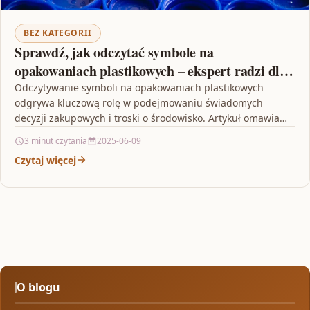
BEZ KATEGORII
Sprawdź, jak odczytać symbole na
opakowaniach plastikowych – ekspert radzi dla
świadomych zakupów
Odczytywanie symboli na opakowaniach plastikowych
odgrywa kluczową rolę w podejmowaniu świadomych
decyzji zakupowych i troski o środowisko. Artykuł omawia
różnorodne symbole obecne na opakowaniach…
3 minut czytania
2025-06-09
Czytaj więcej
O blogu