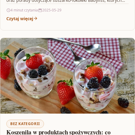
oraz porady dotyczące suszarko-lokówki Babyliss, których
warto się dowiedzieć. Artykuł podkreśla…
4 minut czytania
2025-05-29
Czytaj więcej
BEZ KATEGORII
Koszenila w produktach spożywczych: co