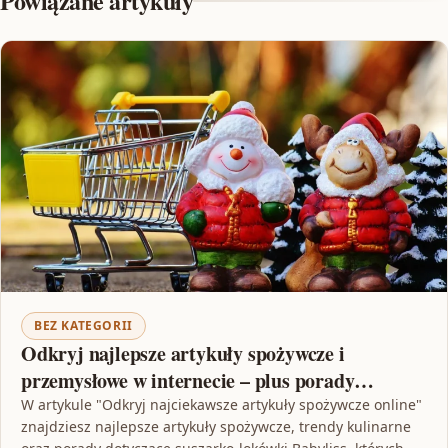
Powiązane artykuły
BEZ KATEGORII
Odkryj najlepsze artykuły spożywcze i
przemysłowe w internecie – plus porady
dotyczące suszarko lokówki Babyliss!
W artykule "Odkryj najciekawsze artykuły spożywcze online"
znajdziesz najlepsze artykuły spożywcze, trendy kulinarne