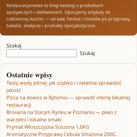
Restauracjamewa to blog-katalog o produktach
spożywczych i delikatesach. Opisujemy artykuły do
codziennej kuchni — od kaw, herbat i miodów po przyprawy,
bakalie, słodycze i produkty specjalistyczne.
Szukaj
Szukaj
Ostatnie wpisy
Testy wody pitnej: jak szybko i rzetelnie sprawdzić
jakość
Pizza na dowóz w Bytomiu — sprawdź ofertę lokalnej
restauracji
Brovaria na Starym Rynku w Poznaniu — piwo z
warzelni i lokalne smaki
Prymat Wloszczyzna Suszona 1,6KG
Aromatyczne Przyprawy Cebula Smażona 200G