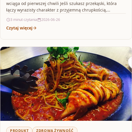
wciąga od pierwszej chwili Jeśli szukasz przekąski, która
łączy wyrazisty charakter z przyjemną chrupkością,
Delikatesy Lindt…
3 minut czytania
2026-06-26
Czytaj więcej
PRODUKT
ZDROWA ŻYWNOŚĆ