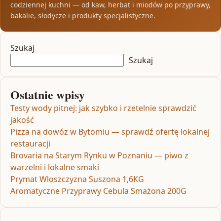
codziennej kuchni — od kaw, herbat i miodów po przyprawy,
bakalie, słodycze i produkty specjalistyczne.
Szukaj
Szukaj
Ostatnie wpisy
Testy wody pitnej: jak szybko i rzetelnie sprawdzić
jakość
Pizza na dowóz w Bytomiu — sprawdź ofertę lokalnej
restauracji
Brovaria na Starym Rynku w Poznaniu — piwo z
warzelni i lokalne smaki
Prymat Wloszczyzna Suszona 1,6KG
Aromatyczne Przyprawy Cebula Smażona 200G