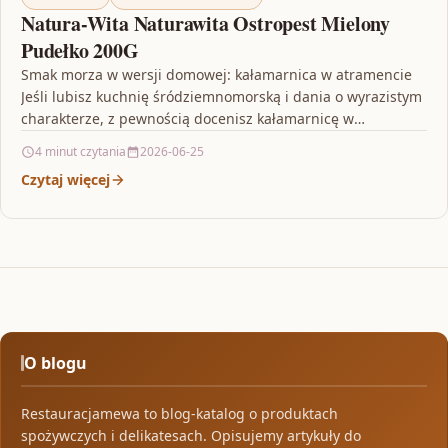
Natura-Wita Naturawita Ostropest Mielony
Pudełko 200G
Smak morza w wersji domowej: kałamarnica w atramencie
Jeśli lubisz kuchnię śródziemnomorską i dania o wyrazistym
charakterze, z pewnością docenisz kałamarnicę w
atramencie. To…
4 minut czytania
2026-06-25
Czytaj więcej
O blogu
Restauracjamewa to blog-katalog o produktach
spożywczych i delikatesach. Opisujemy artykuły do