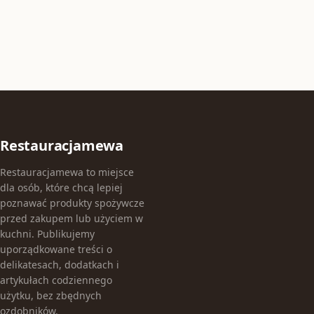
Restauracjamewa
Restauracjamewa to miejsce
dla osób, które chcą lepiej
poznawać produkty spożywcze
przed zakupem lub użyciem w
kuchni. Publikujemy
uporządkowane treści o
delikatesach, dodatkach i
artykułach codziennego
użytku, bez zbędnych
ozdobników.