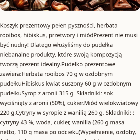
Koszyk prezentowy pełen pyszności, herbata
rooibos, hibiskus, przetwory i miódPrezent nie musi
być nudny! Dlatego włożyliśmy do pudełka
niebanalne produkty, które swoją kompozycją
tworzą prezent idealny.Pudełko prezentowe
zawiera:Herbata rooibos 70 g w ozdobnym
pudełkuHibiskus kwiat suszony 60 g w ozdobnym
pudełkuSyrop z aronii 315 g. Składniki: sok
wyciśnięty z aronii (50%), cukier.Miód wielokwiatowy
220 g.Cytryny w syropie z wanilią 260 g. Składniki: :
cytryny 43 %, woda, cukier, wanilia (260 g masa
netto, 110 g masa po odcieku)Wypełnienie, ozdoby,