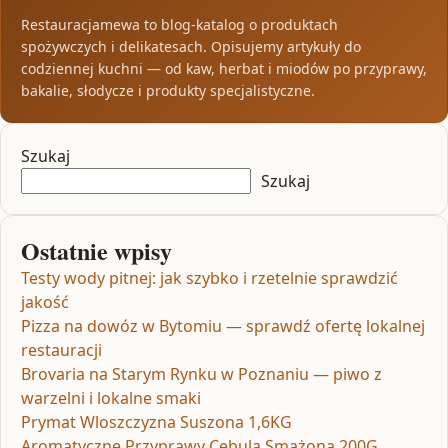
Restauracjamewa to blog-katalog o produktach
spożywczych i delikatesach. Opisujemy artykuły do
codziennej kuchni — od kaw, herbat i miodów po przyprawy,
bakalie, słodycze i produkty specjalistyczne.
Szukaj
Szukaj
Ostatnie wpisy
Testy wody pitnej: jak szybko i rzetelnie sprawdzić
jakość
Pizza na dowóz w Bytomiu — sprawdź ofertę lokalnej
restauracji
Brovaria na Starym Rynku w Poznaniu — piwo z
warzelni i lokalne smaki
Prymat Wloszczyzna Suszona 1,6KG
Aromatyczne Przyprawy Cebula Smażona 200G