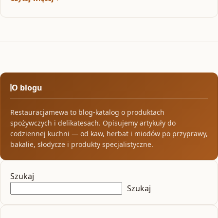
O blogu
Restauracjamewa to blog-katalog o produktach
spożywczych i delikatesach. Opisujemy artykuły do
codziennej kuchni — od kaw, herbat i miodów po przyprawy,
bakalie, słodycze i produkty specjalistyczne.
Szukaj
Szukaj