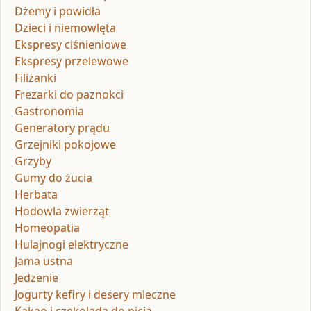
Dżemy i powidła
Dzieci i niemowlęta
Ekspresy ciśnieniowe
Ekspresy przelewowe
Filiżanki
Frezarki do paznokci
Gastronomia
Generatory prądu
Grzejniki pokojowe
Grzyby
Gumy do żucia
Herbata
Hodowla zwierząt
Homeopatia
Hulajnogi elektryczne
Jama ustna
Jedzenie
Jogurty kefiry i desery mleczne
Kakao i czekolada do picia