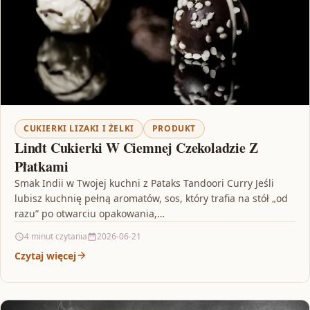
CUKIERKI LIZAKI I ŻELKI
PRODUKT
Lindt Cukierki W Ciemnej Czekoladzie Z
Płatkami
Smak Indii w Twojej kuchni z Pataks Tandoori Curry Jeśli
lubisz kuchnię pełną aromatów, sos, który trafia na stół „od
razu” po otwarciu opakowania,…
4 minut czytania
2026-06-21
Czytaj więcej