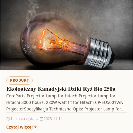
PRODUKT
Ekologiczny Kanadyjski Dziki Ryż Bio 250g
CoreParts Projector Lamp for HitachiProjector Lamp for
Hitachi 3000 hours, 280W watt fit for Hitachi CP-EU5001WN
ProjectorSpecyfikacja Techniczna:Opis: Projector Lamp for
Hitachi 3000 hours,…
1 minuta czytania
2023-11-14
Czytaj więcej