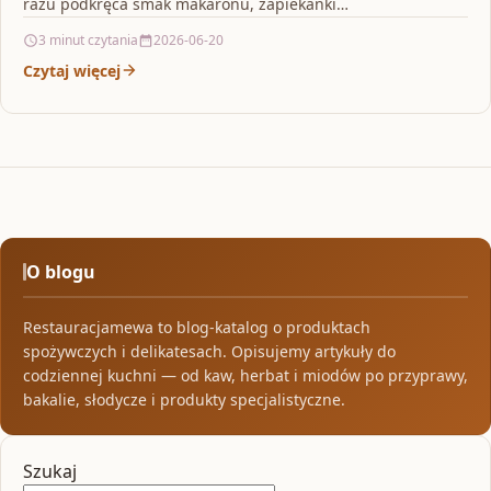
razu podkręca smak makaronu, zapiekanki…
3 minut czytania
2026-06-20
Czytaj więcej
O blogu
Restauracjamewa to blog-katalog o produktach
spożywczych i delikatesach. Opisujemy artykuły do
codziennej kuchni — od kaw, herbat i miodów po przyprawy,
bakalie, słodycze i produkty specjalistyczne.
Szukaj