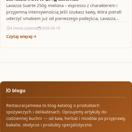
Lavazza Suerte 250g mielona – espresso z charakterem i
przyjemną intensywnością Jeśli szukasz kawy, która potrafi
uderzyć smakiem już od pierwszego podejścia, Lavazza
Suerte…
4 minut czytania
2026-06-19
Czytaj więcej
O blogu
Restauracjamewa to blog-katalog o produktach
spożywczych i delikatesach. Opisujemy artykuły do
codziennej kuchni — od kaw, herbat i miodów po przyprawy,
bakalie, słodycze i produkty specjalistyczne.