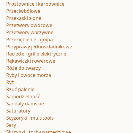
Prostownice i karbownice
Przeciwbólowe
Przekąski słone
Przetwory owocowe
Przetwory warzywne
Przeziębienie i grypa
Przyprawy jednoskładnikowe
Raclette i grille elektryczne
Rękawiczki rowerowe
Róże do twarzy
Ryby i owoce morza
Ryż
Rzuć palenie
Samodzielność
Sandały damskie
Saturatory
Scyzoryki i multitools
Sery
Skrzynki i torby narzędziowe