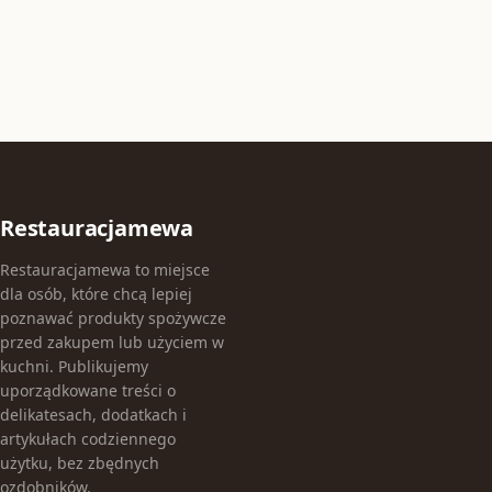
Restauracjamewa
Restauracjamewa to miejsce
dla osób, które chcą lepiej
poznawać produkty spożywcze
przed zakupem lub użyciem w
kuchni. Publikujemy
uporządkowane treści o
delikatesach, dodatkach i
artykułach codziennego
użytku, bez zbędnych
ozdobników.