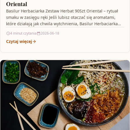
Oriental
Basilur Herbaciarka Zestaw Herbat 90Szt Oriental – rytuał
smaku w zasięgu ręki Jeśli lubisz otaczać się aromatami,
które działają jak chwila wytchnienia, Basilur Herbaciarka…
4 minut czytania
2026-06-18
Czytaj więcej