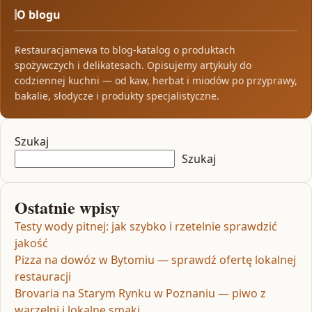
O blogu
Restauracjamewa to blog-katalog o produktach
spożywczych i delikatesach. Opisujemy artykuły do
codziennej kuchni — od kaw, herbat i miodów po przyprawy,
bakalie, słodycze i produkty specjalistyczne.
Szukaj
Szukaj
Ostatnie wpisy
Testy wody pitnej: jak szybko i rzetelnie sprawdzić
jakość
Pizza na dowóz w Bytomiu — sprawdź ofertę lokalnej
restauracji
Brovaria na Starym Rynku w Poznaniu — piwo z
warzelni i lokalne smaki