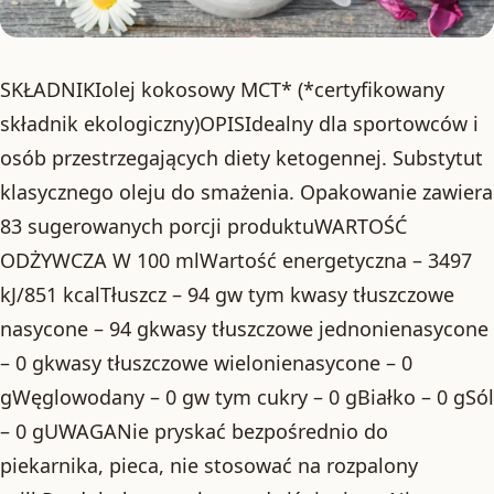
SKŁADNIKIolej kokosowy MCT* (*certyfikowany
składnik ekologiczny)OPISIdealny dla sportowców i
osób przestrzegających diety ketogennej. Substytut
klasycznego oleju do smażenia. Opakowanie zawiera
83 sugerowanych porcji produktuWARTOŚĆ
ODŻYWCZA W 100 mlWartość energetyczna – 3497
kJ/851 kcalTłuszcz – 94 gw tym kwasy tłuszczowe
nasycone – 94 gkwasy tłuszczowe jednonienasycone
– 0 gkwasy tłuszczowe wielonienasycone – 0
gWęglowodany – 0 gw tym cukry – 0 gBiałko – 0 gSól
– 0 gUWAGANie pryskać bezpośrednio do
piekarnika, pieca, nie stosować na rozpalony