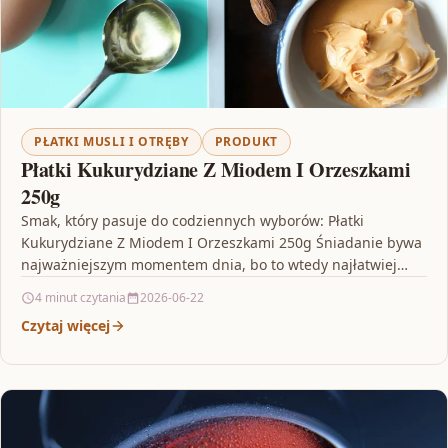
PŁATKI MUSLI I OTRĘBY
PRODUKT
Płatki Kukurydziane Z Miodem I Orzeszkami
250g
Smak, który pasuje do codziennych wyborów: Płatki
Kukurydziane Z Miodem I Orzeszkami 250g Śniadanie bywa
najważniejszym momentem dnia, bo to wtedy najłatwiej
utrzymać rytm…
4 minut czytania
2026-06-22
Czytaj więcej