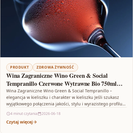
PRODUKT
ZDROWA ŻYWNOŚĆ
Wina Zagraniczne Wino Green & Social
Tempranillo Czerwone Wytrawne Bio 750ml
Hiszpania
Wina Zagraniczne Wino Green & Social Tempranillo –
elegancja w kieliszku i charakter w kieliszku Jeśli szukasz
wyjątkowego połączenia jakości, stylu i wyrazistego profilu…
4 minut czytania
2026-06-18
Czytaj więcej