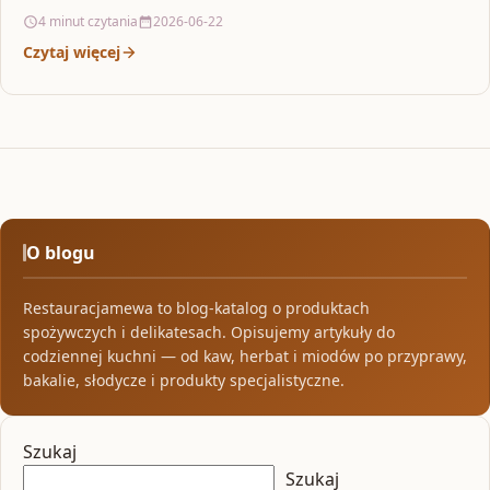
4 minut czytania
2026-06-22
Czytaj więcej
O blogu
Restauracjamewa to blog-katalog o produktach
spożywczych i delikatesach. Opisujemy artykuły do
codziennej kuchni — od kaw, herbat i miodów po przyprawy,
bakalie, słodycze i produkty specjalistyczne.
Szukaj
Szukaj