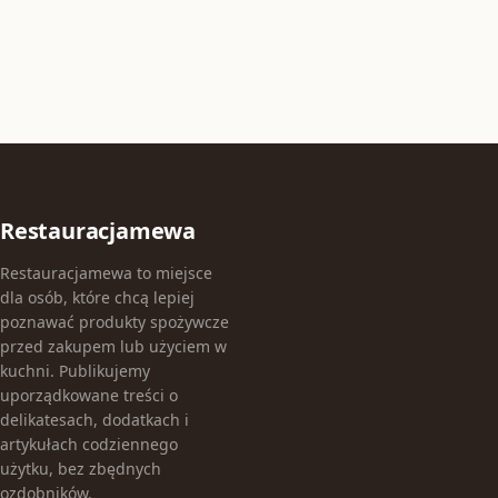
Restauracjamewa
Restauracjamewa to miejsce
dla osób, które chcą lepiej
poznawać produkty spożywcze
przed zakupem lub użyciem w
kuchni. Publikujemy
uporządkowane treści o
delikatesach, dodatkach i
artykułach codziennego
użytku, bez zbędnych
ozdobników.