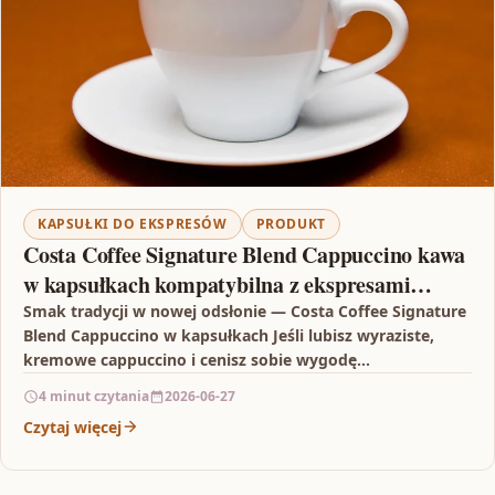
KAPSUŁKI DO EKSPRESÓW
PRODUKT
Costa Coffee Signature Blend Cappuccino kawa
w kapsułkach kompatybilna z ekspresami
Nescafè Dolce Gusto – 16 szt.
Smak tradycji w nowej odsłonie — Costa Coffee Signature
Blend Cappuccino w kapsułkach Jeśli lubisz wyraziste,
kremowe cappuccino i cenisz sobie wygodę
przygotowania kawy,…
4 minut czytania
2026-06-27
Czytaj więcej