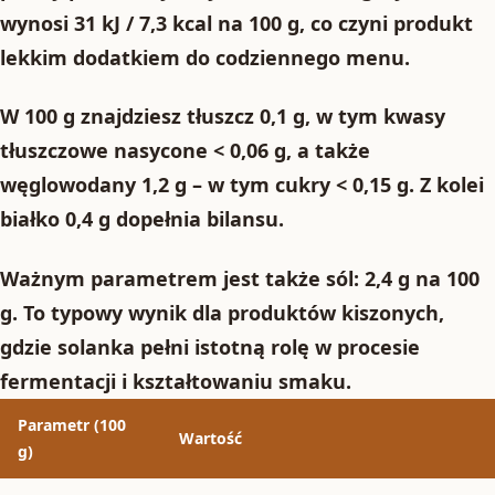
wynosi
31 kJ / 7,3 kcal na 100 g
, co czyni produkt
lekkim dodatkiem do codziennego menu.
W 100 g znajdziesz
tłuszcz 0,1 g
, w tym
kwasy
tłuszczowe nasycone < 0,06 g
, a także
węglowodany 1,2 g
– w tym
cukry < 0,15 g
. Z kolei
białko 0,4 g
dopełnia bilansu.
Ważnym parametrem jest także sól:
2,4 g
na 100
g. To typowy wynik dla produktów kiszonych,
gdzie solanka pełni istotną rolę w procesie
fermentacji i kształtowaniu smaku.
Parametr (100
Wartość
g)