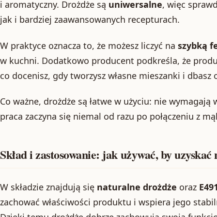
i aromatyczny. Drożdże są
uniwersalne
, więc spraw
jak i bardziej zaawansowanych recepturach.
W praktyce oznacza to, że możesz liczyć na
szybką f
w kuchni. Dodatkowo producent podkreśla, że prod
co docenisz, gdy tworzysz własne mieszanki i dbasz o
Co ważne, drożdże są łatwe w użyciu: nie wymagają w
praca zaczyna się niemal od razu po połączeniu z mą
Skład i zastosowanie: jak używać, by uzyskać 
W składzie znajdują się
naturalne drożdże
oraz
E49
zachować właściwości produktu i wspiera jego stab
Dzięki temu drożdże dobrze zachowują swoją funkcj