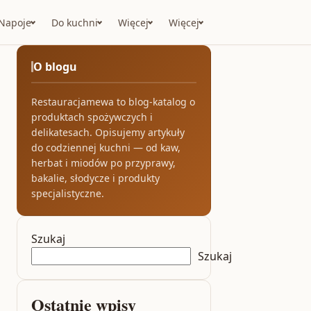
Napoje
Do kuchni
Więcej
Więcej
O blogu
Restauracjamewa to blog-katalog o
produktach spożywczych i
delikatesach. Opisujemy artykuły
do codziennej kuchni — od kaw,
herbat i miodów po przyprawy,
bakalie, słodycze i produkty
specjalistyczne.
Szukaj
Szukaj
Ostatnie wpisy