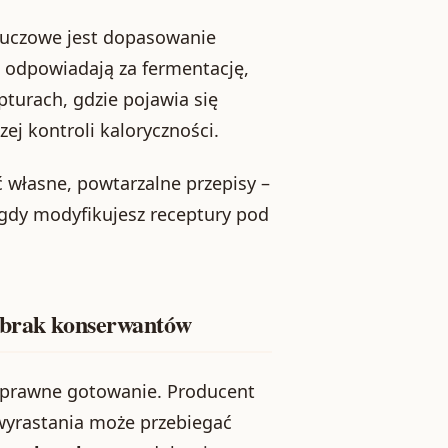
luczowe jest dopasowanie
t odpowiadają za fermentację,
pturach, gdzie pojawia się
ej kontroli kaloryczności.
własne, powtarzalne przepisy –
i gdy modyfikujesz receptury pod
i brak konserwantów
ą sprawne gotowanie. Producent
s wyrastania może przebiegać