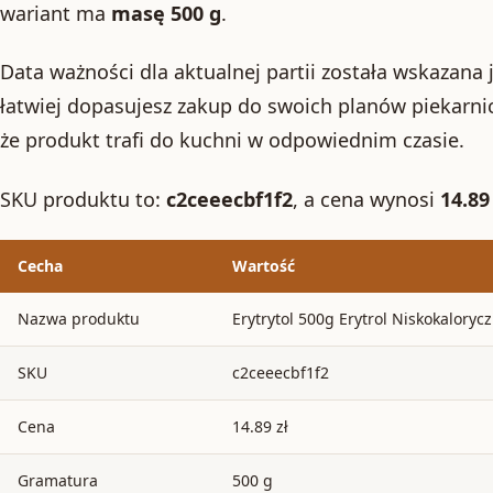
wariant ma
masę 500 g
.
Data ważności dla aktualnej partii została wskazana
łatwiej dopasujesz zakup do swoich planów piekarni
że produkt trafi do kuchni w odpowiednim czasie.
SKU produktu to:
c2ceeecbf1f2
, a cena wynosi
14.89 
Cecha
Wartość
Nazwa produktu
Erytrytol 500g Erytrol Niskokaloryc
SKU
c2ceeecbf1f2
Cena
14.89 zł
Gramatura
500 g