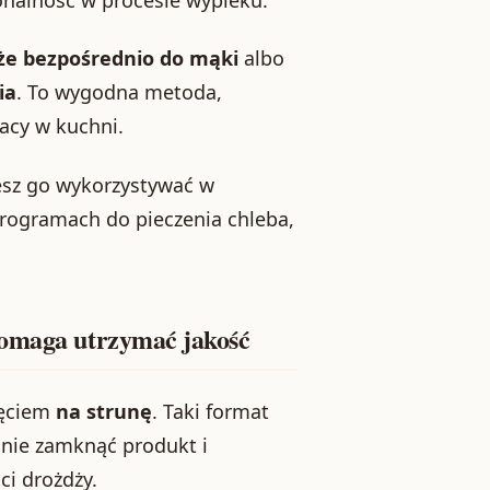
że bezpośrednio do mąki
albo
ia
. To wygodna metoda,
racy w kuchni.
esz go wykorzystywać w
programach do pieczenia chleba,
pomaga utrzymać jakość
ęciem
na strunę
. Taki format
lnie zamknąć produkt i
ci drożdży.