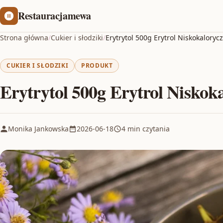
Restauracjamewa
Strona główna
/
Cukier i słodziki
/
Erytrytol 500g Erytrol Niskokaloryc
CUKIER I SŁODZIKI
PRODUKT
Erytrytol 500g Erytrol Niskok
Monika Jankowska
2026-06-18
4 min czytania