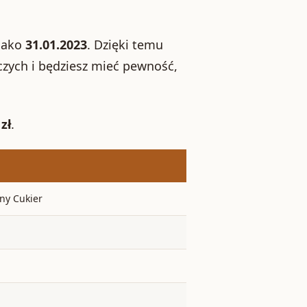
 jako
31.01.2023
. Dzięki temu
czych i będziesz mieć pewność,
zł
.
zny Cukier