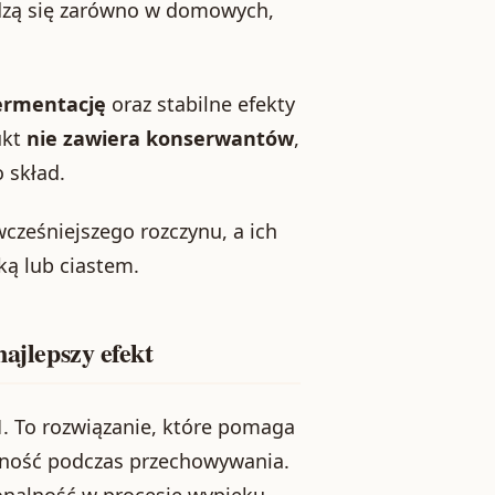
dzą się zarówno w domowych,
ermentację
oraz stabilne efekty
ukt
nie zawiera konserwantów
,
 skład.
cześniejszego rozczynu, a ich
ką lub ciastem.
najlepszy efekt
1
. To rozwiązanie, które pomaga
ilność podczas przechowywania.
onalność w procesie wypieku.