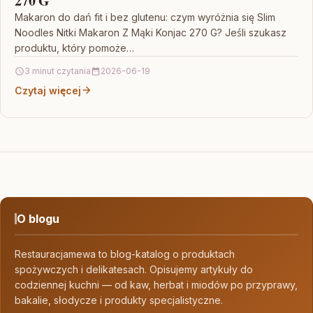
270 G
Makaron do dań fit i bez glutenu: czym wyróżnia się Slim
Noodles Nitki Makaron Z Mąki Konjac 270 G? Jeśli szukasz
produktu, który pomoże…
3 minut czytania
2026-06-19
Czytaj więcej
O blogu
Restauracjamewa to blog-katalog o produktach
spożywczych i delikatesach. Opisujemy artykuły do
codziennej kuchni — od kaw, herbat i miodów po przyprawy,
bakalie, słodycze i produkty specjalistyczne.