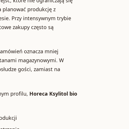
jsc, które nie ograniczają się
a planować produkcję z
esie. Przy intensywnym trybie
rtowe zakupy często są
 zamówień oznacza mniej
e stanami magazynowymi. W
bsłudze gości, zamiast na
lnym profilu,
Horeca Ksylitol bio
odukcji