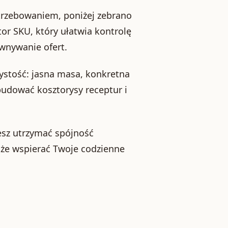
trzebowaniem, poniżej zebrano
or SKU, który ułatwia kontrolę
nywanie ofert.
zystość: jasna masa, konkretna
budować kosztorysy receptur i
cesz utrzymać spójność
e wspierać Twoje codzienne