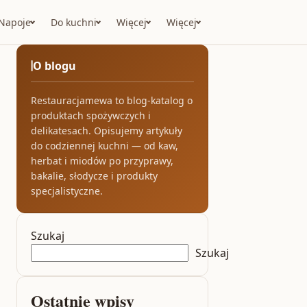
Napoje
Do kuchni
Więcej
Więcej
O blogu
Restauracjamewa to blog-katalog o
produktach spożywczych i
delikatesach. Opisujemy artykuły
do codziennej kuchni — od kaw,
herbat i miodów po przyprawy,
bakalie, słodycze i produkty
specjalistyczne.
Szukaj
Szukaj
Ostatnie wpisy