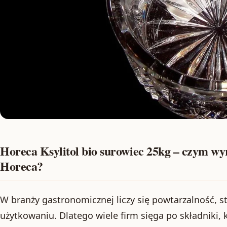
Horeca Ksylitol bio surowiec 25kg – czym wyr
Horeca?
W branży gastronomicznej liczy się powtarzalność, 
użytkowaniu. Dlatego wiele firm sięga po składniki, 