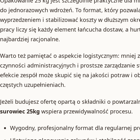
Opakowanie 25 kg jest szczególnie praktyczne dla mie
do jednorazowych wdrożeń. To format, który pozwal
wyprzedzeniem i stabilizować koszty w dłuższym okr
pracy liczy się każdy element łańcucha dostaw, a hu
najbardziej racjonalne.
Warto też pamiętać o aspekcie logistycznym: mniej
czynności administracyjnych i prostsze zarządzani
efekcie zespół może skupić się na jakości potraw i o
częstych uzupełnieniach.
Jeżeli budujesz ofertę opartą o składniki o powtarza
surowiec 25kg
wspiera przewidywalność procesu.
Wygodny, profesjonalny format dla regularnej pr