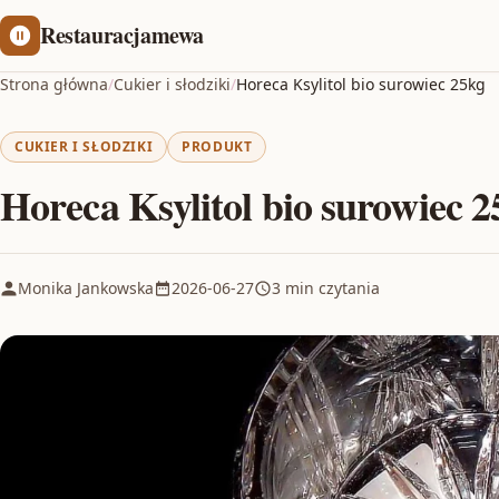
Restauracjamewa
Strona główna
/
Cukier i słodziki
/
Horeca Ksylitol bio surowiec 25kg
CUKIER I SŁODZIKI
PRODUKT
Horeca Ksylitol bio surowiec 
Monika Jankowska
2026-06-27
3 min czytania