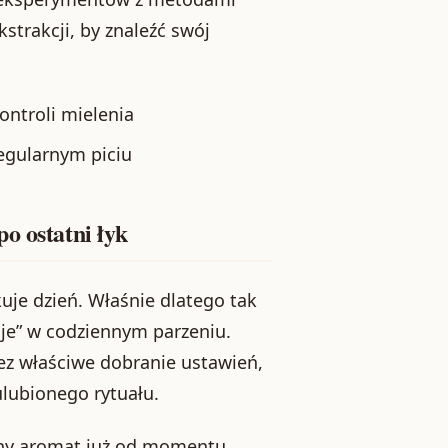
strakcji, by znaleźć swój
ontroli mielenia
egularnym piciu
o ostatni łyk
uje dzień. Właśnie dlatego tak
uje” w codziennym parzeniu.
ez właściwe dobranie ustawień,
ulubionego rytuału.
ywny aromat już od momentu