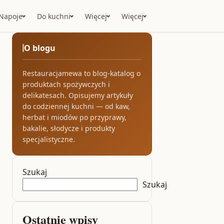
Napoje
Do kuchni
Więcej
Więcej
O blogu
Restauracjamewa to blog-katalog o
produktach spożywczych i
delikatesach. Opisujemy artykuły
do codziennej kuchni — od kaw,
herbat i miodów po przyprawy,
bakalie, słodycze i produkty
specjalistyczne.
Szukaj
Szukaj
Ostatnie wpisy