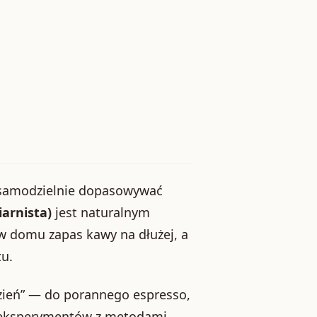
sz samodzielnie dopasowywać
iarnista)
jest naturalnym
w domu zapas kawy na dłużej, a
u.
dzień” — do porannego espresso,
ch eksperymentów z metodami