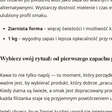
alternatywnymi. Wystarczy dostroić mielenie i czas ek
ulubiony profil smaku.
Ziarnista forma
– więcej świeżości i możliwość k
1 kg
– wygodny zapas i lepsza opłacalność przy r
Wybierz swój rytuał: od pierwszego zapachu p
Kawa to nie tylko napój — to moment, który porządk
ważne jest, by wybierać produkt, który dobrze „prac
Kiedy ziarna są świeże, a smak jest dopracowany prz
każda filiżanka staje się przyjemnym powtórzeniem 
Jeżeli chcesz, by w Twojej kuchni unosił się intens