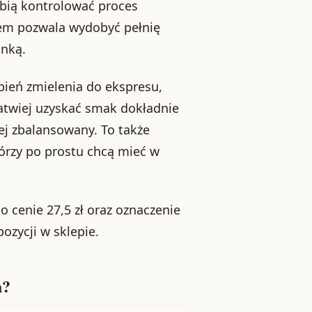
ubią kontrolować proces
iem pozwala wydobyć pełnię
anką.
pień zmielenia do ekspresu,
atwiej uzyskać smak dokładnie
iej zbalansowany. To także
órzy po prostu chcą mieć w
o cenie 27,5 zł oraz oznaczenie
pozycji w sklepie.
h?