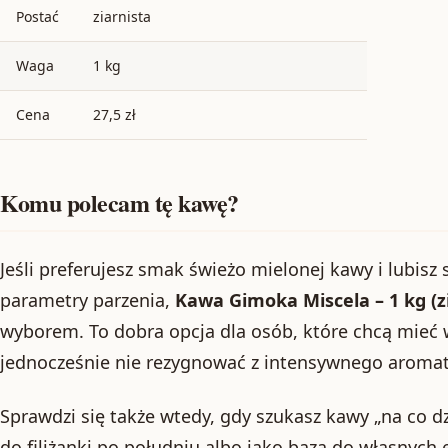
Postać
ziarnista
Waga
1 kg
Cena
27,5 zł
Komu polecam tę kawę?
Jeśli preferujesz smak świeżo mielonej kawy i lubi
parametry parzenia,
Kawa Gimoka Miscela – 1 kg (z
wyborem. To dobra opcja dla osób, które chcą mieć 
jednocześnie nie rezygnować z intensywnego aromat
Sprawdzi się także wtedy, gdy szukasz kawy „na co 
do filiżanki po południu albo jako baza do własny