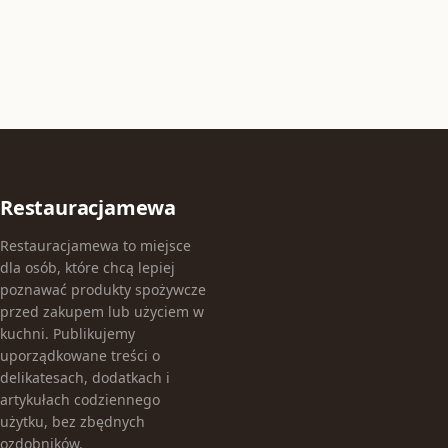
Restauracjamewa
Restauracjamewa to miejsce
dla osób, które chcą lepiej
poznawać produkty spożywcze
przed zakupem lub użyciem w
kuchni. Publikujemy
uporządkowane treści o
delikatesach, dodatkach i
artykułach codziennego
użytku, bez zbędnych
ozdobników.