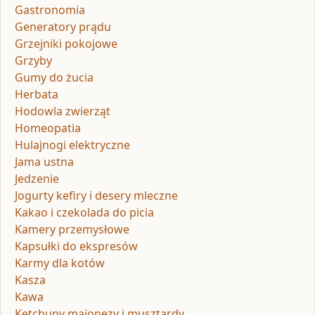
Gastronomia
Generatory prądu
Grzejniki pokojowe
Grzyby
Gumy do żucia
Herbata
Hodowla zwierząt
Homeopatia
Hulajnogi elektryczne
Jama ustna
Jedzenie
Jogurty kefiry i desery mleczne
Kakao i czekolada do picia
Kamery przemysłowe
Kapsułki do ekspresów
Karmy dla kotów
Kasza
Kawa
Ketchupy majonezy i musztardy