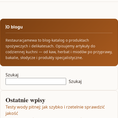
O blogu
Restauracjamewa to blog-katalog o produktach
spożywczych i delikatesach. Opisujemy artykuły do
codziennej kuchni — od kaw, herbat i miodów po przyprawy,
bakalie, słodycze i produkty specjalistyczne.
Szukaj
Szukaj
Ostatnie wpisy
Testy wody pitnej: jak szybko i rzetelnie sprawdzić
jakość