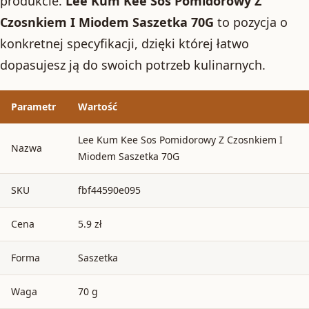
produkcie.
Lee Kum Kee Sos Pomidorowy Z
Czosnkiem I Miodem Saszetka 70G
to pozycja o
konkretnej specyfikacji, dzięki której łatwo
dopasujesz ją do swoich potrzeb kulinarnych.
Parametr
Wartość
Lee Kum Kee Sos Pomidorowy Z Czosnkiem I
Nazwa
Miodem Saszetka 70G
SKU
fbf44590e095
Cena
5.9 zł
Forma
Saszetka
Waga
70 g