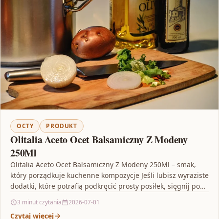
OCTY
PRODUKT
Olitalia Aceto Ocet Balsamiczny Z Modeny
250Ml
Olitalia Aceto Ocet Balsamiczny Z Modeny 250Ml – smak,
który porządkuje kuchenne kompozycje Jeśli lubisz wyraziste
dodatki, które potrafią podkręcić prosty posiłek, sięgnij po…
3 minut czytania
2026-07-01
Czytaj więcej