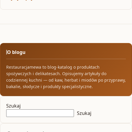
O blogu
Restauracjamewa to blog-katalog o produktach
spożywczych i delikatesach. Opisujemy artykuły do
codziennej kuchni — od kaw, herbat i miodów po przyprawy,
bakalie, słodycze i produkty specjalistyczne.
Szukaj
Szukaj