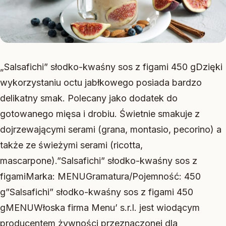
„Salsafichi” słodko-kwaśny sos z figami 450 gDzięki
wykorzystaniu octu jabłkowego posiada bardzo
delikatny smak. Polecany jako dodatek do
gotowanego mięsa i drobiu. Świetnie smakuje z
dojrzewającymi serami (grana, montasio, pecorino) a
także ze świeżymi serami (ricotta,
mascarpone).”Salsafichi” słodko-kwaśny sos z
figamiMarka: MENUGramatura/Pojemność: 450
g”Salsafichi” słodko-kwaśny sos z figami 450
gMENUWłoska firma Menu’ s.r.l. jest wiodącym
producentem żywności przeznaczonej dla