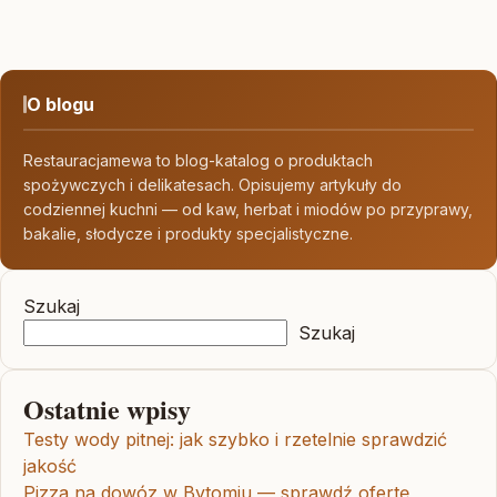
O blogu
Restauracjamewa to blog-katalog o produktach
spożywczych i delikatesach. Opisujemy artykuły do
codziennej kuchni — od kaw, herbat i miodów po przyprawy,
bakalie, słodycze i produkty specjalistyczne.
Szukaj
Szukaj
Ostatnie wpisy
Testy wody pitnej: jak szybko i rzetelnie sprawdzić
jakość
Pizza na dowóz w Bytomiu — sprawdź ofertę