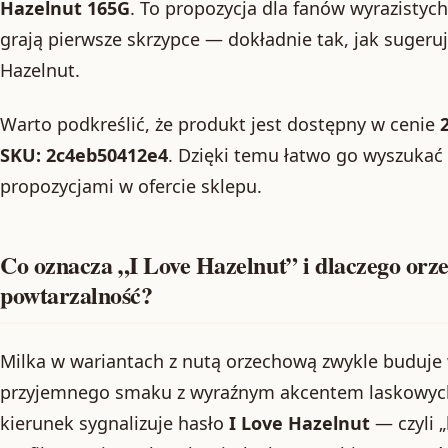
Hazelnut 165G
. To propozycja dla fanów wyrazistyc
grają pierwsze skrzypce — dokładnie tak, jak sugeru
Hazelnut.
Warto podkreślić, że produkt jest dostępny w cenie
2
SKU: 2c4eb50412e4
. Dzięki temu łatwo go wyszukać
propozycjami w ofercie sklepu.
Co oznacza „I Love Hazelnut” i dlaczego orz
powtarzalność?
Milka w wariantach z nutą orzechową zwykle buduj
przyjemnego smaku z wyraźnym akcentem laskowych
kierunek sygnalizuje hasło
I Love Hazelnut
— czyli 