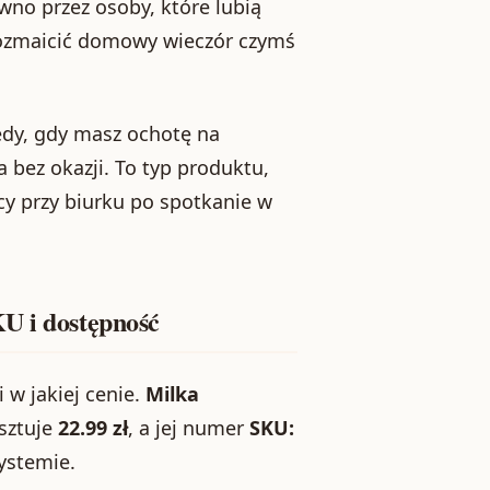
wno przez osoby, które lubią
 urozmaicić domowy wieczór czymś
edy, gdy masz ochotę na
 bez okazji. To typ produktu,
y przy biurku po spotkanie w
U i dostępność
i w jakiej cenie.
Milka
sztuje
22.99 zł
, a jej numer
SKU:
ystemie.