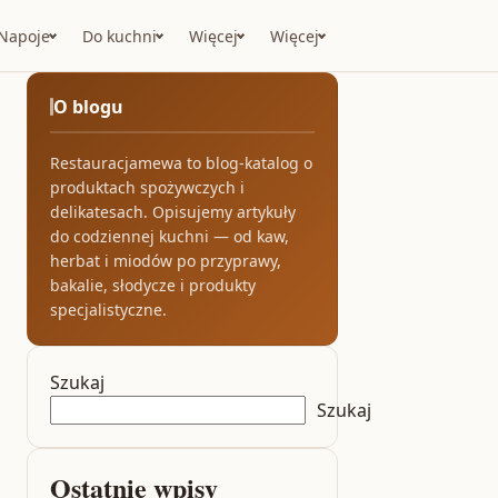
Napoje
Do kuchni
Więcej
Więcej
O blogu
Restauracjamewa to blog-katalog o
produktach spożywczych i
delikatesach. Opisujemy artykuły
do codziennej kuchni — od kaw,
herbat i miodów po przyprawy,
bakalie, słodycze i produkty
specjalistyczne.
Szukaj
Szukaj
Ostatnie wpisy