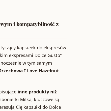
owym i kompatybilność z
otyczący kapsułek do ekspresów
tkim ekspresami Dolce Gusto”
Jednocześnie w tym samym
Orzechowa I Love Hazelnut
pisujące
inne produkty niż
mbonierki Milka, kluczowe są
eresują Cię kapsułki do Dolce