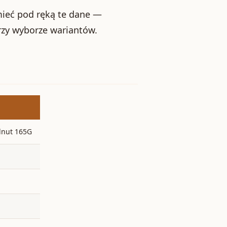
 mieć pod ręką te dane —
rzy wyborze wariantów.
lnut 165G