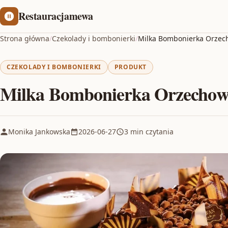
Restauracjamewa
Strona główna
/
Czekolady i bombonierki
/
Milka Bombonierka Orzech
CZEKOLADY I BOMBONIERKI
PRODUKT
Milka Bombonierka Orzechowa
Monika Jankowska
2026-06-27
3 min czytania