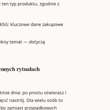
d ten typ produktu, zgodnie z
165G: kluczowe dane zakupowe
sobny temat — dotyczą
ennych rytuałach
mie dnia: po prostu otwierasz i
cić nastrój. Dla wielu osób to
 — bo zamiast przypadkowych