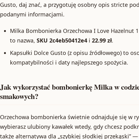
Gusto, daj znać, a przygotuję osobny opis stricte po
podanymi informacjami.
Milka Bombonierka Orzechowa I Love Hazelnut 
to nazwa,
SKU 2c4eb50412e4
i
22.99 zł
.
Kapsułki Dolce Gusto (z opisu źródłowego) to o
kompatybilności i daty najlepszego spożycia.
Jak wykorzystać bombonierkę Milka w codzi
smakowych?
Orzechowa bombonierka świetnie odnajduje się w ryt
wybierasz ulubiony kawałek wtedy, gdy chcesz podkrę
także alternatywa dla „szybkiej słodkiej przekąski”