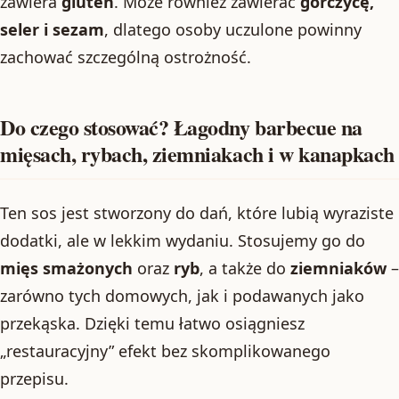
zawiera
gluten
. Może również zawierać
gorczycę,
seler i sezam
, dlatego osoby uczulone powinny
zachować szczególną ostrożność.
Do czego stosować? Łagodny barbecue na
mięsach, rybach, ziemniakach i w kanapkach
Ten sos jest stworzony do dań, które lubią wyraziste
dodatki, ale w lekkim wydaniu. Stosujemy go do
mięs smażonych
oraz
ryb
, a także do
ziemniaków
–
zarówno tych domowych, jak i podawanych jako
przekąska. Dzięki temu łatwo osiągniesz
„restauracyjny” efekt bez skomplikowanego
przepisu.