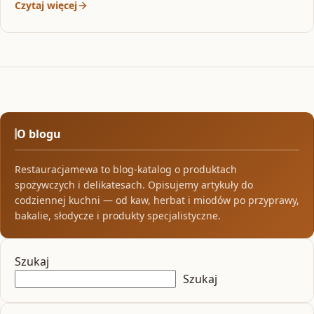
Czytaj więcej
O blogu
Restauracjamewa to blog-katalog o produktach
spożywczych i delikatesach. Opisujemy artykuły do
codziennej kuchni — od kaw, herbat i miodów po przyprawy,
bakalie, słodycze i produkty specjalistyczne.
Szukaj
Szukaj