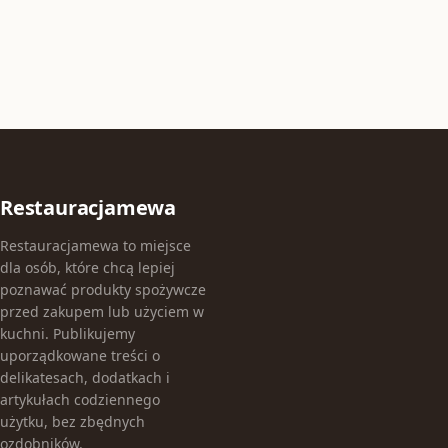
Restauracjamewa
Restauracjamewa to miejsce
dla osób, które chcą lepiej
poznawać produkty spożywcze
przed zakupem lub użyciem w
kuchni. Publikujemy
uporządkowane treści o
delikatesach, dodatkach i
artykułach codziennego
użytku, bez zbędnych
ozdobników.