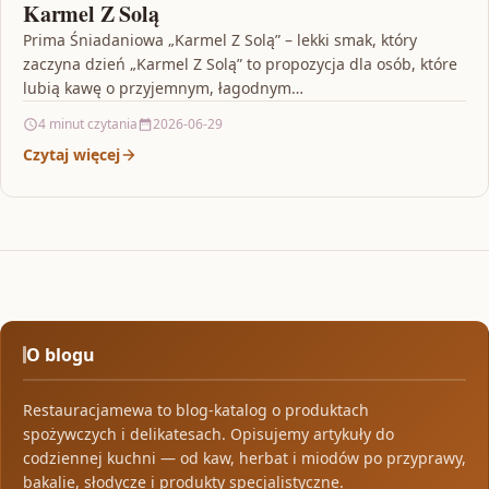
Karmel Z Solą
Prima Śniadaniowa „Karmel Z Solą” – lekki smak, który
zaczyna dzień „Karmel Z Solą” to propozycja dla osób, które
lubią kawę o przyjemnym, łagodnym…
4 minut czytania
2026-06-29
Czytaj więcej
O blogu
Restauracjamewa to blog-katalog o produktach
spożywczych i delikatesach. Opisujemy artykuły do
codziennej kuchni — od kaw, herbat i miodów po przyprawy,
bakalie, słodycze i produkty specjalistyczne.