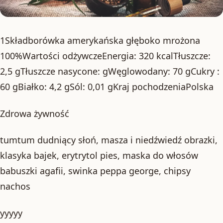
1Składborówka amerykańska głęboko mrożona
100%Wartości odżywczeEnergia: 320 kcalTłuszcze:
2,5 gTłuszcze nasycone: gWęglowodany: 70 gCukry :
60 gBiałko: 4,2 gSól: 0,01 gKraj pochodzeniaPolska
Zdrowa żywność
tumtum dudniący słoń, masza i niedźwiedź obrazki,
klasyka bajek, erytrytol pies, maska do włosów
babuszki agafii, swinka peppa george, chipsy
nachos
yyyyy