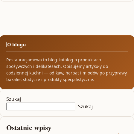
O blogu
Restauracjamewa to blog-katalog o produktach
spożywczych i delikatesach. Opisujemy artykuły do
codziennej kuchni — od kaw, herbat i miodów po przyprawy,
bakalie, słodycze i produkty specjalistyczne.
Szukaj
Szukaj
Ostatnie wpisy