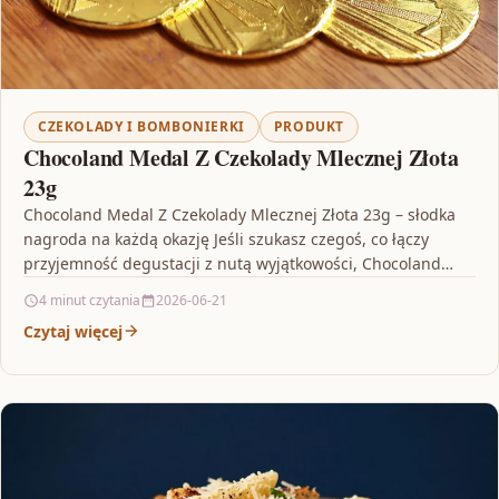
CZEKOLADY I BOMBONIERKI
PRODUKT
Chocoland Medal Z Czekolady Mlecznej Złota
23g
Chocoland Medal Z Czekolady Mlecznej Złota 23g – słodka
nagroda na każdą okazję Jeśli szukasz czegoś, co łączy
przyjemność degustacji z nutą wyjątkowości, Chocoland…
4 minut czytania
2026-06-21
Czytaj więcej