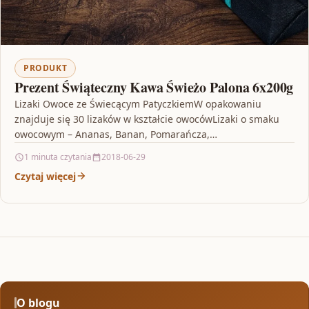
PRODUKT
Prezent Świąteczny Kawa Świeżo Palona 6x200g
Lizaki Owoce ze Świecącym PatyczkiemW opakowaniu
znajduje się 30 lizaków w kształcie owocówLizaki o smaku
owocowym – Ananas, Banan, Pomarańcza,
WinogronoŚwiecące patyczki – zaczynają…
1 minuta czytania
2018-06-29
Czytaj więcej
O blogu