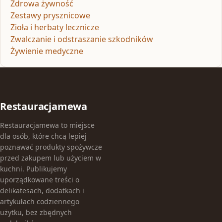
Zdrowa żywność
Zestawy prysznicowe
Zioła i herbaty lecznicze
Zwalczanie i odstraszanie szkodników
Żywienie medyczne
Restauracjamewa
Restauracjamewa to miejsce
dla osób, które chcą lepiej
poznawać produkty spożywcze
przed zakupem lub użyciem w
kuchni. Publikujemy
uporządkowane treści o
delikatesach, dodatkach i
artykułach codziennego
użytku, bez zbędnych