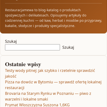
Restauracjamewa to blog-katalog o produktach
spożywczych i delikatesach. Opisujemy artykuły do
codziennej kuchni — od kaw, herbat i miodów po przyprawy,
bakalie, słodycze i produkty specjalistyczne.
Szukaj
Szukaj
Ostatnie wpisy
Testy wody pitnej: jak szybko i rzetelnie sprawdzić
jakość
Pizza na dowóz w Bytomiu — sprawdź ofertę lokalnej
restauracji
Brovaria na Starym Rynku w Poznaniu — piwo z
warzelni i lokalne smaki
Prymat Wloszczyzna Suszona 1,6KG