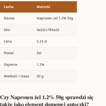
Cecha
Wartość
Nazwa
Naproxen żel 1.2% 50g
SKU
4a22cc785a2d
Cena
5.23 zł
Postać
Żel
Stężenie
1.2%
Wielkość / masa
50 g
Czy Naproxen żel 1.2% 50g sprawdzi się
także jako element domowej apteczki?