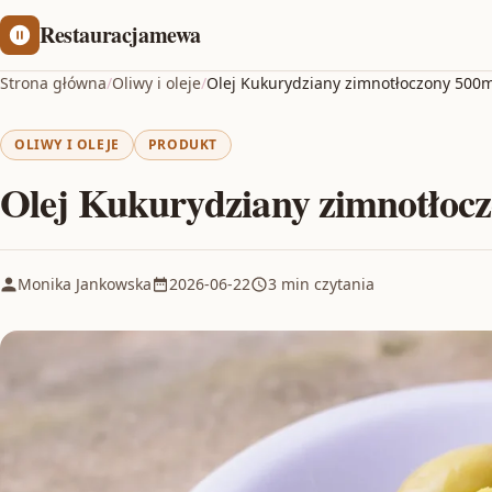
Restauracjamewa
Strona główna
/
Oliwy i oleje
/
Olej Kukurydziany zimnotłoczony 500ml
OLIWY I OLEJE
PRODUKT
Olej Kukurydziany zimnotłocz
Monika Jankowska
2026-06-22
3 min czytania