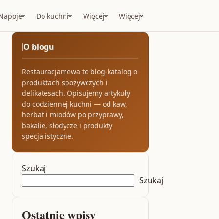
Napoje
Do kuchni
Więcej
Więcej
O blogu
Restauracjamewa to blog-katalog o
produktach spożywczych i
delikatesach. Opisujemy artykuły
do codziennej kuchni — od kaw,
herbat i miodów po przyprawy,
bakalie, słodycze i produkty
specjalistyczne.
Szukaj
Szukaj
Ostatnie wpisy