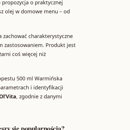
o propozycja o praktycznej
esz olej w domowe menu – od
a zachować charakterystyczne
ym zastosowaniem. Produkt jest
arni coś więcej niż
tropestu 500 ml Warmińska
rametrach i identyfikacji
l’Vita
, zgodnie z danymi
szy się popularnością?