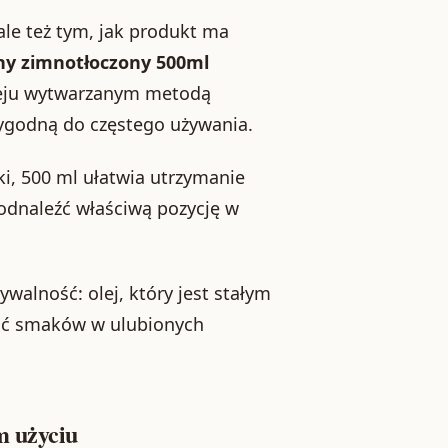
 ale też tym, jak produkt ma
ny zimnotłoczony 500ml
leju wytwarzanym metodą
ygodną do częstego używania.
iki, 500 ml ułatwia utrzymanie
odnaleźć właściwą pozycję w
walność: olej, który jest stałym
ść smaków w ulubionych
m użyciu