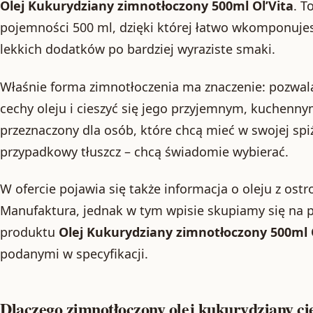
Olej Kukurydziany zimnotłoczony 500ml Ol’Vita
. T
pojemności 500 ml, dzięki której łatwo wkomponuj
lekkich dodatków po bardziej wyraziste smaki.
Właśnie forma zimnotłoczenia ma znaczenie: pozwal
cechy oleju i cieszyć się jego przyjemnym, kuchenn
przeznaczony dla osób, które chcą mieć w swojej spiż
przypadkowy tłuszcz – chcą świadomie wybierać.
W ofercie pojawia się także informacja o oleju z os
Manufaktura, jednak w tym wpisie skupiamy się na pa
produktu
Olej Kukurydziany zimnotłoczony 500ml O
podanymi w specyfikacji.
Dlaczego zimnotłoczony olej kukurydziany cie