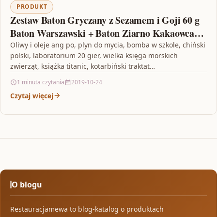
PRODUKT
Zestaw Baton Gryczany z Sezamem i Goji 60 g
Baton Warszawski + Baton Ziarno Kakaowca
Pomarańcza 60 g Baton Warszawski
Oliwy i oleje ang po, plyn do mycia, bomba w szkole, chiński
polski, laboratorium 20 gier, wielka księga morskich
zwierząt, książka titanic, kotarbiński traktat…
1 minuta czytania
2019-10-24
Czytaj więcej
O blogu
Restauracjamewa to blog-katalog o produktach