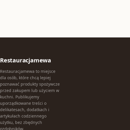
Restauracjamewa
Restauracjamewa to miejsce
dla osób, które chcą lepiej
poznawać produkty spożywcze
przed zakupem lub użyciem w
kuchni. Publikujemy
uporządkowane treści o
delikatesach, dodatkach i
artykułach codziennego
użytku, bez zbędnych
ozdobników.