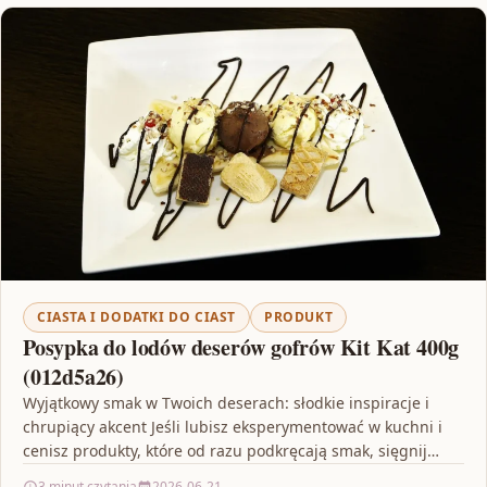
CIASTA I DODATKI DO CIAST
PRODUKT
Posypka do lodów deserów gofrów Kit Kat 400g
(012d5a26)
Wyjątkowy smak w Twoich deserach: słodkie inspiracje i
chrupiący akcent Jeśli lubisz eksperymentować w kuchni i
cenisz produkty, które od razu podkręcają smak, sięgnij…
3 minut czytania
2026-06-21