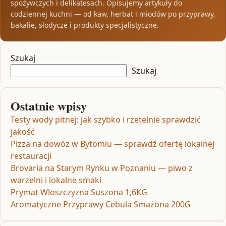
spożywczych i delikatesach. Opisujemy artykuły do
codziennej kuchni — od kaw, herbat i miodów po przyprawy,
bakalie, słodycze i produkty specjalistyczne.
Szukaj
Szukaj
Ostatnie wpisy
Testy wody pitnej: jak szybko i rzetelnie sprawdzić
jakość
Pizza na dowóz w Bytomiu — sprawdź ofertę lokalnej
restauracji
Brovaria na Starym Rynku w Poznaniu — piwo z
warzelni i lokalne smaki
Prymat Wloszczyzna Suszona 1,6KG
Aromatyczne Przyprawy Cebula Smażona 200G