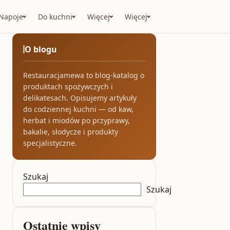
Napoje
Do kuchni
Więcej
Więcej
O blogu
Restauracjamewa to blog-katalog o
produktach spożywczych i
delikatesach. Opisujemy artykuły
do codziennej kuchni — od kaw,
herbat i miodów po przyprawy,
bakalie, słodycze i produkty
specjalistyczne.
Szukaj
Szukaj
Ostatnie wpisy