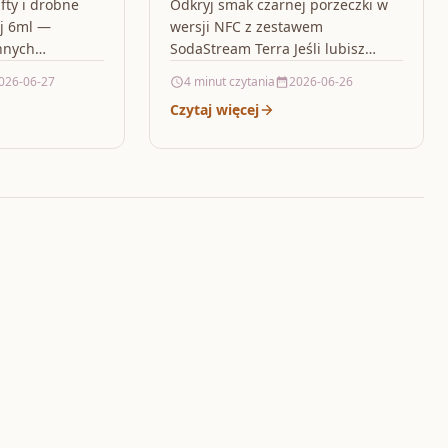
fty i drobne
Odkryj smak czarnej porzeczki w
ej 6ml —
wersji NFC z zestawem
nnych
SodaStream Terra Jeśli lubisz
drażnienia i
napoje o wyrazistym charakterze i
026-06-27
4 minut czytania
2026-06-26
mie ustnej…
cenisz prosty sposób
Czytaj więcej
przygotowania orzeźwiających
kompozycji…