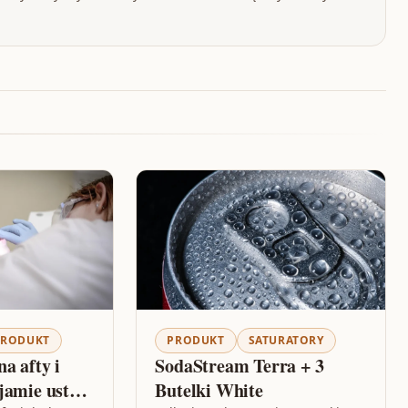
PRODUKT
PRODUKT
SATURATORY
a afty i
SodaStream Terra + 3
jamie ustnej
Butelki White