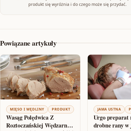
produkt się wyróżnia i do czego może się przydać.
Powiązane artykuły
MIĘSO I WĘDLINY
PRODUKT
JAMA USTNA
Wasąg Polędwica Z
Urgo preparat n
Roztoczańskiej Wędzarni
drobne rany w 