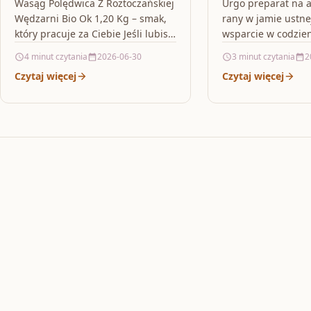
Bio Ok 1,20 Kg
6ml
Wasąg Polędwica Z Roztoczańskiej
Urgo preparat na a
Wędzarni Bio Ok 1,20 Kg – smak,
rany w jamie ustn
który pracuje za Ciebie Jeśli lubisz
wsparcie w codzie
mięso soczyste w środku i z
sytuacjach Afty, po
4 minut czytania
2026-06-30
3 minut czytania
2
wyraźnym,…
drobne ranki w ja
Czytaj więcej
Czytaj więcej