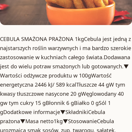
CEBULA SMAŻONA PRAŻONA 1kgCebula jest jedną z
najstarszych roślin warzywnych i ma bardzo szerokie
zastosowanie w kuchniach całego świata.Dodawana
jest do wielu potraw smażonych lub gotowanych.▼
Wartości odżywcze produktu w 100gWartość
energetyczna 2446 kJ/ 589 kcalTłuszcze 44 gW tym
kwasy tłuszczowe nasycone 20 gWęglowodany 40
gw tym cukry 15 gBłonnik 6 gBiałko 0 gSól 1
gDodatkowe informacje▼SkładnikiCebula
prażona▼Masa netto1kg▼StosowanieCebula
urozmaica smak sosów, zup, twarogu, sałatek,