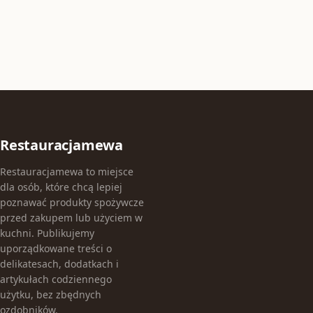
Restauracjamewa
Restauracjamewa to miejsce
dla osób, które chcą lepiej
poznawać produkty spożywcze
przed zakupem lub użyciem w
kuchni. Publikujemy
uporządkowane treści o
delikatesach, dodatkach i
artykułach codziennego
użytku, bez zbędnych
ozdobników.