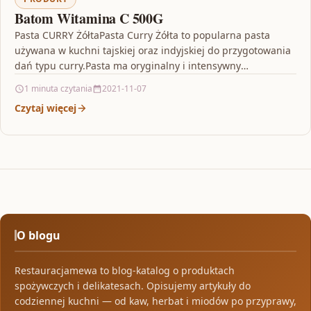
Batom Witamina C 500G
Pasta CURRY ŻółtaPasta Curry Żółta to popularna pasta
używana w kuchni tajskiej oraz indyjskiej do przygotowania
dań typu curry.Pasta ma oryginalny i intensywny
aromat.Duża…
1 minuta czytania
2021-11-07
Czytaj więcej
O blogu
Restauracjamewa to blog-katalog o produktach
spożywczych i delikatesach. Opisujemy artykuły do
codziennej kuchni — od kaw, herbat i miodów po przyprawy,