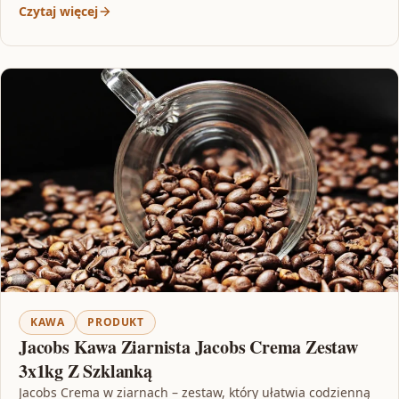
Czytaj więcej
KAWA
PRODUKT
Jacobs Kawa Ziarnista Jacobs Crema Zestaw
3x1kg Z Szklanką
Jacobs Crema w ziarnach – zestaw, który ułatwia codzienną