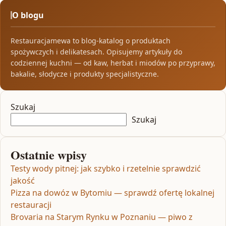
O blogu
Restauracjamewa to blog-katalog o produktach
spożywczych i delikatesach. Opisujemy artykuły do
codziennej kuchni — od kaw, herbat i miodów po przyprawy,
bakalie, słodycze i produkty specjalistyczne.
Szukaj
Szukaj
Ostatnie wpisy
Testy wody pitnej: jak szybko i rzetelnie sprawdzić
jakość
Pizza na dowóz w Bytomiu — sprawdź ofertę lokalnej
restauracji
Brovaria na Starym Rynku w Poznaniu — piwo z