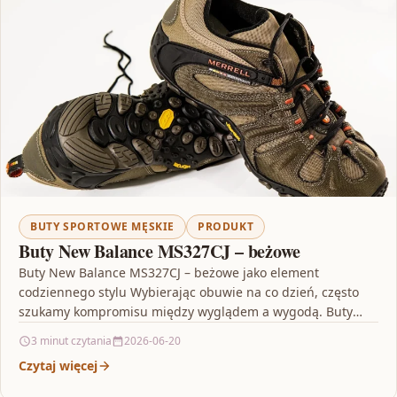
BUTY SPORTOWE MĘSKIE
PRODUKT
Buty New Balance MS327CJ – beżowe
Buty New Balance MS327CJ – beżowe jako element
codziennego stylu Wybierając obuwie na co dzień, często
szukamy kompromisu między wyglądem a wygodą. Buty
New…
3 minut czytania
2026-06-20
Czytaj więcej