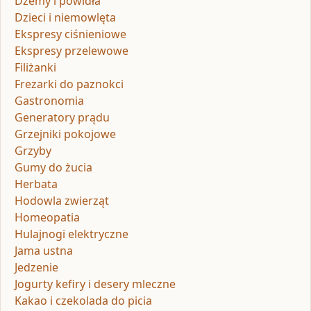
Dżemy i powidła
Dzieci i niemowlęta
Ekspresy ciśnieniowe
Ekspresy przelewowe
Filiżanki
Frezarki do paznokci
Gastronomia
Generatory prądu
Grzejniki pokojowe
Grzyby
Gumy do żucia
Herbata
Hodowla zwierząt
Homeopatia
Hulajnogi elektryczne
Jama ustna
Jedzenie
Jogurty kefiry i desery mleczne
Kakao i czekolada do picia