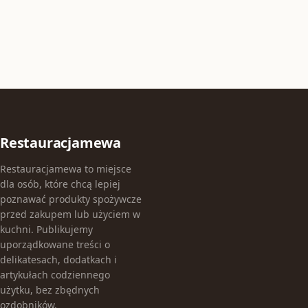
Restauracjamewa
Restauracjamewa to miejsce
dla osób, które chcą lepiej
poznawać produkty spożywcze
przed zakupem lub użyciem w
kuchni. Publikujemy
uporządkowane treści o
delikatesach, dodatkach i
artykułach codziennego
użytku, bez zbędnych
ozdobników.