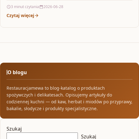
kompromisów, Kasza…
3 minut czytania
2026-06-28
Czytaj więcej
O blogu
Restauracjamewa to blog-katalog o produktach
spożywczych i delikatesach. Opisujemy artykuły do
codziennej kuchni — od kaw, herbat i miodów po przyprawy,
bakalie, słodycze i produkty specjalistyczne.
Szukaj
Szukaj