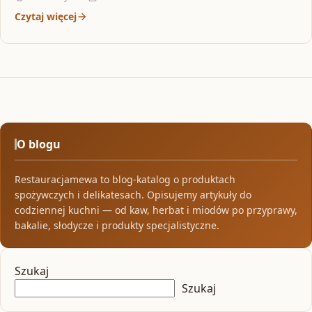
Czytaj więcej
O blogu
Restauracjamewa to blog-katalog o produktach
spożywczych i delikatesach. Opisujemy artykuły do
codziennej kuchni — od kaw, herbat i miodów po przyprawy,
bakalie, słodycze i produkty specjalistyczne.
Szukaj
Szukaj