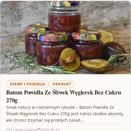
DŻEMY I POWIDŁA
PRODUKT
Batom Powidła Ze Śliwek Węgierek Bez Cukru
270g
Smak natury w codziennym rytuale – Batom Powidła Ze
Śliwek Węgierek Bez Cukru 270g Jeśli lubisz słodkie akcenty,
ale chcesz trzymać się prostych zasad…
3 minut czytania
2026-06-26