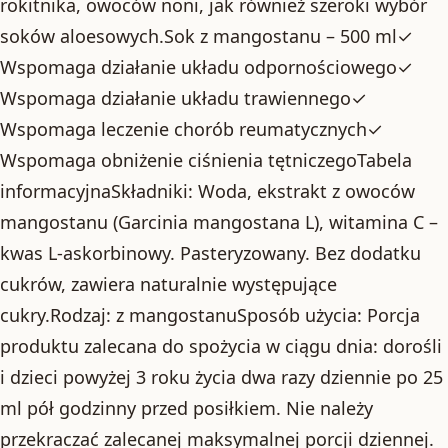
rokitnika, owoców noni, jak również szeroki wybór
soków aloesowych.Sok z mangostanu – 500 ml✓
Wspomaga działanie układu odpornościowego✓
Wspomaga działanie układu trawiennego✓
Wspomaga leczenie chorób reumatycznych✓
Wspomaga obniżenie ciśnienia tętniczegoTabela
informacyjnaSkładniki: Woda, ekstrakt z owoców
mangostanu (Garcinia mangostana L), witamina C –
kwas L-askorbinowy. Pasteryzowany. Bez dodatku
cukrów, zawiera naturalnie występujące
cukry.Rodzaj: z mangostanuSposób użycia: Porcja
produktu zalecana do spożycia w ciągu dnia: dorośli
i dzieci powyżej 3 roku życia dwa razy dziennie po 25
ml pół godzinny przed posiłkiem. Nie należy
przekraczać zalecanej maksymalnej porcji dziennej.