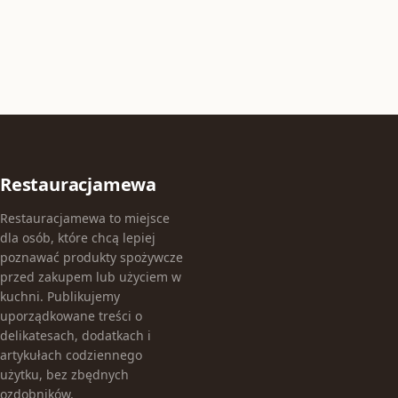
Restauracjamewa
Restauracjamewa to miejsce
dla osób, które chcą lepiej
poznawać produkty spożywcze
przed zakupem lub użyciem w
kuchni. Publikujemy
uporządkowane treści o
delikatesach, dodatkach i
artykułach codziennego
użytku, bez zbędnych
ozdobników.