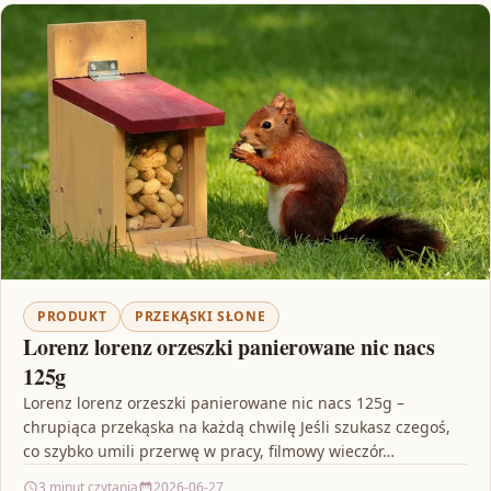
PRODUKT
PRZEKĄSKI SŁONE
Lorenz lorenz orzeszki panierowane nic nacs
125g
Lorenz lorenz orzeszki panierowane nic nacs 125g –
chrupiąca przekąska na każdą chwilę Jeśli szukasz czegoś,
co szybko umili przerwę w pracy, filmowy wieczór…
3 minut czytania
2026-06-27