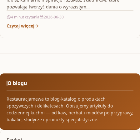
pozwalają tworzyć dania o wyrazistym…
4 minut czytania
2026-06-30
Czytaj więcej
O blogu
Restauracjamewa to blog-katalog o produktach
spożywczych i delikatesach. Opisujemy artykuły do
codziennej kuchni — od kaw, herbat i miodów po przyprawy,
bakalie, słodycze i produkty specjalistyczne.