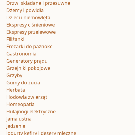
Drzwi składane i przesuwne
Dżemy i powidła
Dzieci i niemowlęta
Ekspresy ciśnieniowe
Ekspresy przelewowe
Filiżanki
Frezarki do paznokci
Gastronomia
Generatory prądu
Grzejniki pokojowe
Grzyby
Gumy do żucia
Herbata
Hodowla zwierząt
Homeopatia
Hulajnogi elektryczne
Jama ustna
Jedzenie
Jogurty kefiry i desery mleczne