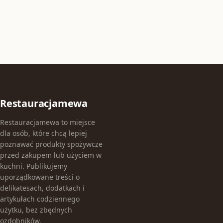
Restauracjamewa
Restauracjamewa to miejsce
dla osób, które chcą lepiej
poznawać produkty spożywcze
przed zakupem lub użyciem w
kuchni. Publikujemy
uporządkowane treści o
delikatesach, dodatkach i
artykułach codziennego
użytku, bez zbędnych
ozdobników.