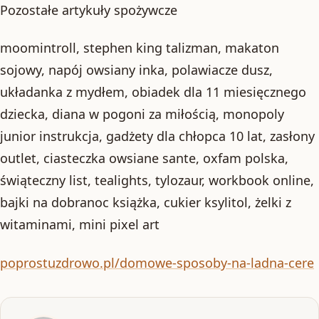
Pozostałe artykuły spożywcze
moomintroll, stephen king talizman, makaton
sojowy, napój owsiany inka, polawiacze dusz,
układanka z mydłem, obiadek dla 11 miesięcznego
dziecka, diana w pogoni za miłością, monopoly
junior instrukcja, gadżety dla chłopca 10 lat, zasłony
outlet, ciasteczka owsiane sante, oxfam polska,
świąteczny list, tealights, tylozaur, workbook online,
bajki na dobranoc książka, cukier ksylitol, żelki z
witaminami, mini pixel art
poprostuzdrowo.pl/domowe-sposoby-na-ladna-cere