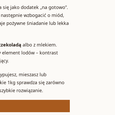
 się jako dodatek „na gotowo”.
a następnie wzbogacić o miód,
aje pożywne śniadanie lub lekka
 czekoladą
albo z mlekiem.
cy element lodów – kontrast
jący.
ypujesz, mieszasz lub
skie 1kg sprawdza się zarówno
 szybkie rozwiązanie.