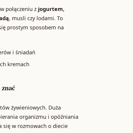
 w połączeniu z
jogurtem,
ladą
, musli czy lodami. To
e się prostym sposobem na
rów i śniadań
kich kremach
o znać
tów żywieniowych. Duża
ierania organizmu i opóźniania
ia się w rozmowach o diecie