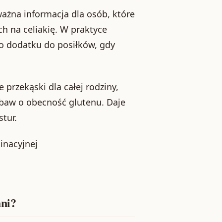
ważna informacja dla osób, które
ch na celiakię. W praktyce
go dodatku do posiłków, gdy
przekąski dla całej rodziny,
baw o obecność glutenu. Daje
tur.
inacyjnej
hni?