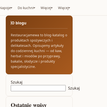
Napoje
Do kuchni
Więcej
Więcej
O blogu
Restauracjamewa to blog-katalog o
produktach spożywczych i
delikatesach. Opisujemy artykuły
do codziennej kuchni — od kaw,
herbat i miodów po przyprawy,
bakalie, słodycze i produkty
specjalistyczne.
Szukaj
Szukaj
Ostatnie wpisy