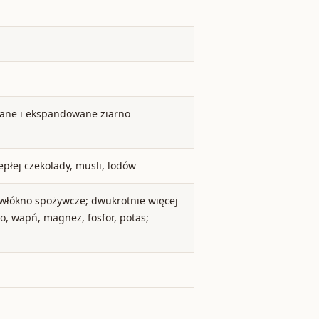
wane i ekspandowane ziarno
epłej czekolady, musli, lodów
włókno spożywcze; dwukrotnie więcej
o, wapń, magnez, fosfor, potas;