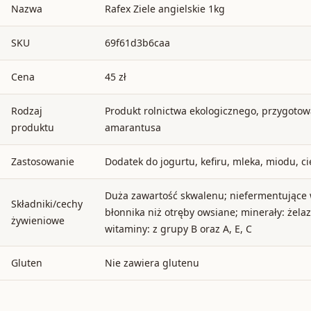
Nazwa
Rafex Ziele angielskie 1kg
SKU
69f61d3b6caa
Cena
45 zł
Rodzaj
Produkt rolnictwa ekologicznego, przygoto
produktu
amarantusa
Zastosowanie
Dodatek do jogurtu, kefiru, mleka, miodu, ci
Duża zawartość skwalenu; niefermentujące 
Składniki/cechy
błonnika niż otręby owsiane; minerały: żelaz
żywieniowe
witaminy: z grupy B oraz A, E, C
Gluten
Nie zawiera glutenu