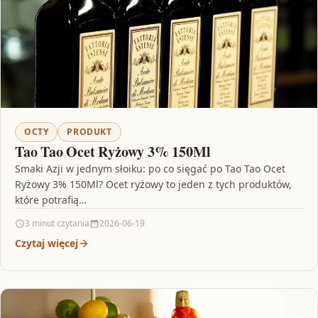
OCTY
PRODUKT
Tao Tao Ocet Ryżowy 3% 150Ml
Smaki Azji w jednym słoiku: po co sięgać po Tao Tao Ocet
Ryżowy 3% 150Ml? Ocet ryżowy to jeden z tych produktów,
które potrafią…
3 minut czytania
2026-06-19
Czytaj więcej