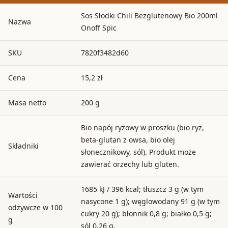
Sos Słodki Chili Bezglutenowy Bio 200ml
Nazwa
Onoff Spic
SKU
7820f3482d60
Cena
15,2 zł
Masa netto
200 g
Bio napój ryżowy w proszku (bio ryż,
beta-glutan z owsa, bio olej
Składniki
słonecznikowy, sól). Produkt może
zawierać orzechy lub gluten.
1685 kJ / 396 kcal; tłuszcz 3 g (w tym
Wartości
nasycone 1 g); węglowodany 91 g (w tym
odżywcze w 100
cukry 20 g); błonnik 0,8 g; białko 0,5 g;
g
sól 0,26 g.