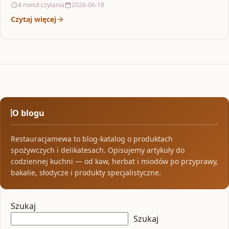
4 minut czytania
2026-06-18
Czytaj więcej
O blogu
Restauracjamewa to blog-katalog o produktach
spożywczych i delikatesach. Opisujemy artykuły do
codziennej kuchni — od kaw, herbat i miodów po przyprawy,
bakalie, słodycze i produkty specjalistyczne.
Szukaj
Szukaj