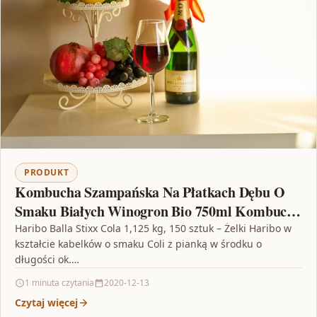
PRODUKT
Kombucha Szampańska Na Płatkach Dębu O
Smaku Białych Winogron Bio 750ml Kombucha
By Laurent
Haribo Balla Stixx Cola 1,125 kg, 150 sztuk – Żelki Haribo w
kształcie kabelków o smaku Coli z pianką w środku o
długości ok.…
1 minuta czytania
2020-12-13
Czytaj więcej