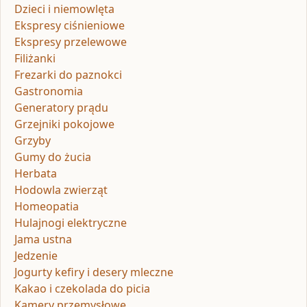
Dzieci i niemowlęta
Ekspresy ciśnieniowe
Ekspresy przelewowe
Filiżanki
Frezarki do paznokci
Gastronomia
Generatory prądu
Grzejniki pokojowe
Grzyby
Gumy do żucia
Herbata
Hodowla zwierząt
Homeopatia
Hulajnogi elektryczne
Jama ustna
Jedzenie
Jogurty kefiry i desery mleczne
Kakao i czekolada do picia
Kamery przemysłowe