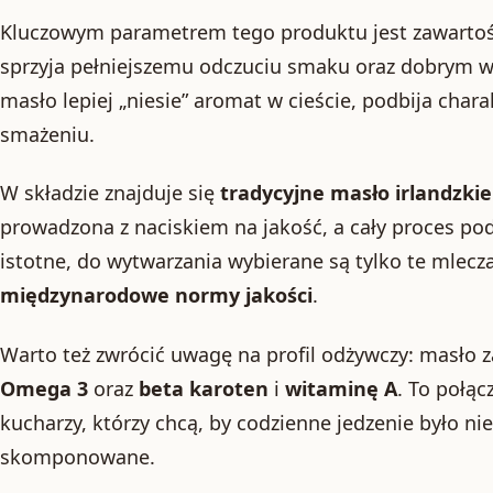
Kluczowym parametrem tego produktu jest zawartoś
sprzyja pełniejszemu odczuciu smaku oraz dobrym 
masło lepiej „niesie” aromat w cieście, podbija char
smażeniu.
W składzie znajduje się
tradycyjne masło irlandzkie
prowadzona z naciskiem na jakość, a cały proces po
istotne, do wytwarzania wybierane są tylko te mlecza
międzynarodowe normy jakości
.
Warto też zwrócić uwagę na profil odżywczy: masło 
Omega 3
oraz
beta karoten
i
witaminę A
. To połą
kucharzy, którzy chcą, by codzienne jedzenie było ni
skomponowane.