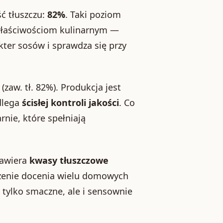
ć tłuszczu:
82%
. Taki poziom
właściwościom kulinarnym —
akter sosów i sprawdza się przy
(zaw. tł. 82%). Produkcja jest
dlega
ścisłej kontroli jakości
. Co
rnie, które spełniają
zawiera
kwasy tłuszczowe
czenie docenia wielu domowych
e tylko smaczne, ale i sensownie