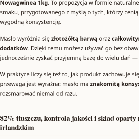
Nowagwinea 1kg
. To propozycja w formie naturaln
smaku, przygotowanego z myślą o tych, którzy cenią c
wygodną konsystencję.
Masło wyróżnia się
złotożółtą barwą
oraz
całkowit
dodatków
. Dzięki temu możesz używać go bez obaw
jednocześnie zyskać przyjemną bazę do wielu dań — 
W praktyce liczy się też to, jak produkt zachowuje si
przewaga jest wyraźna: masło ma
znakomitą konsy
rozsmarować niemal od razu.
82% tłuszczu, kontrola jakości i skład opart
irlandzkim