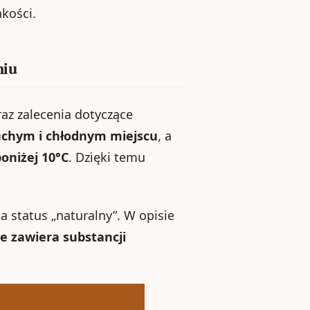
akości.
niu
z zalecenia dotyczące
uchym i chłodnym miejscu
, a
oniżej 10°C
. Dzięki temu
a status „naturalny”. W opisie
ie zawiera substancji