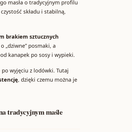
ego masła o tradycyjnym profilu
zystość składu i stabilną,
ym brakiem sztucznych
 o „dziwne” posmaki, a
od kanapek po sosy i wypieki.
ę po wyjęciu z lodówki. Tutaj
stencję
, dzięki czemu można je
y na tradycyjnym maśle