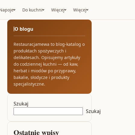
Napoje
Do kuchni
Więcej
Więcej
O blogu
Restauracjamewa to blog-katalog o
produktach spożywczych i
delikatesach. Opisujemy artykuły
do codziennej kuchni — od kaw,
herbat i miodów po przyprawy,
bakalie, słodycze i produkty
specjalistyczne.
Szukaj
Szukaj
Ostatnie wpisy