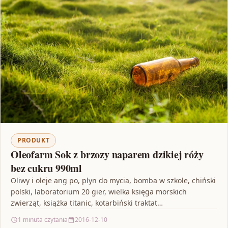
PRODUKT
Oleofarm Sok z brzozy naparem dzikiej róży
bez cukru 990ml
Oliwy i oleje ang po, plyn do mycia, bomba w szkole, chiński
polski, laboratorium 20 gier, wielka księga morskich
zwierząt, książka titanic, kotarbiński traktat…
1 minuta czytania
2016-12-10