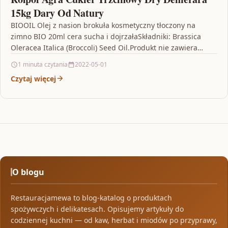
15kg Dary Od Natury
BIOOIL Olej z nasion brokuła kosmetyczny tłoczony na
zimno BIO 20ml cera sucha i dojrzałaSkładniki: Brassica
Oleracea Italica (Broccoli) Seed Oil.Produkt nie zawiera
konserwantów…
1 minuta czytania
2022-05-01
Czytaj więcej
O blogu
Restauracjamewa to blog-katalog o produktach
spożywczych i delikatesach. Opisujemy artykuły do
codziennej kuchni — od kaw, herbat i miodów po przyprawy,