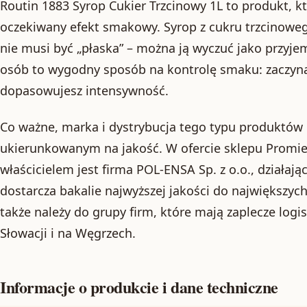
Routin 1883 Syrop Cukier Trzcinowy 1L to produkt, k
oczekiwany efekt smakowy. Syrop z cukru trzcinowego 
nie musi być „płaska” – można ją wyczuć jako przyje
osób to wygodny sposób na kontrolę smaku: zaczynasz
dopasowujesz intensywność.
Co ważne, marka i dystrybucja tego typu produktów 
ukierunkowanym na jakość. W ofercie sklepu Promien
właścicielem jest firma POL-ENSA Sp. z o.o., działają
dostarcza bakalie najwyższej jakości do największyc
także należy do grupy firm, które mają zaplecze logi
Słowacji i na Węgrzech.
Informacje o produkcie i dane techniczne