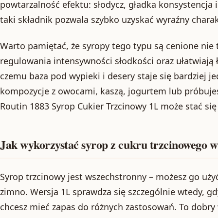
powtarzalność efektu: słodycz, gładka konsystencja 
taki składnik pozwala szybko uzyskać wyraźny charak
Warto pamiętać, że syropy tego typu są cenione nie 
regulowania intensywności słodkości oraz ułatwiają ł
czemu baza pod wypieki i desery staje się bardziej je
kompozycje z owocami, kaszą, jogurtem lub próbuje
Routin 1883 Syrop Cukier Trzcinowy 1L może stać si
Jak wykorzystać syrop z cukru trzcinowego 
Syrop trzcinowy jest wszechstronny – możesz go użyć
zimno. Wersja 1L sprawdza się szczególnie wtedy, gdy
chcesz mieć zapas do różnych zastosowań. To dobry 