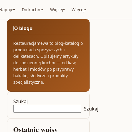
Napoje
Do kuchni
Więcej
Więcej
O blogu
Restauracjamewa to blog-katalog o
produktach spożywczych i
delikatesach. Opisujemy artykuły
do codziennej kuchni — od kaw,
herbat i miodów po przyprawy,
bakalie, słodycze i produkty
specjalistyczne.
Szukaj
Szukaj
Ostatnie wpisy