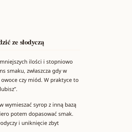
zić ze słodyczą
 mniejszych ilości i stopniowo
ans smaku, zwłaszcza gdy w
. owoce czy miód. W praktyce to
lubisz”.
rw wymieszać syrop z inną bazą
opiero potem dopasować smak.
dyczy i uniknięcie zbyt