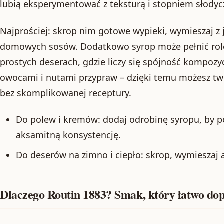
lubią eksperymentować z teksturą i stopniem słodyc
Najprościej: skrop nim gotowe wypieki, wymieszaj z
domowych sosów. Dodatkowo syrop może pełnić rol
prostych deserach, gdzie liczy się spójność kompozyc
owocami i nutami przypraw – dzięki temu możesz t
bez skomplikowanej receptury.
Do polew i kremów: dodaj odrobinę syropu, by po
aksamitną konsystencję.
Do deserów na zimno i ciepło: skrop, wymieszaj 
Dlaczego Routin 1883? Smak, który łatwo do