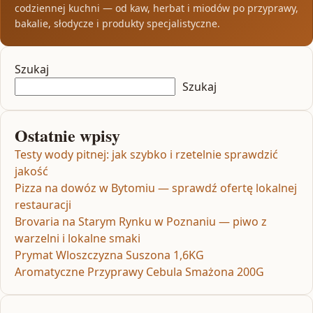
codziennej kuchni — od kaw, herbat i miodów po przyprawy,
bakalie, słodycze i produkty specjalistyczne.
Szukaj
Szukaj
Ostatnie wpisy
Testy wody pitnej: jak szybko i rzetelnie sprawdzić
jakość
Pizza na dowóz w Bytomiu — sprawdź ofertę lokalnej
restauracji
Brovaria na Starym Rynku w Poznaniu — piwo z
warzelni i lokalne smaki
Prymat Wloszczyzna Suszona 1,6KG
Aromatyczne Przyprawy Cebula Smażona 200G