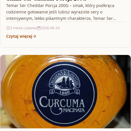
Temar Ser Cheddar Porcja 200G – smak, który podkręca
codzienne gotowanie Jeśli lubisz wyraziste sery o
intensywnym, lekko pikantnym charakterze, Temar Ser
Cheddar Porcja…
3 minut czytania
2026-06-24
Czytaj więcej