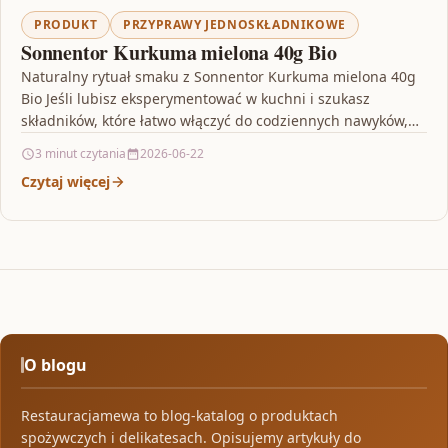
PRODUKT
PRZYPRAWY JEDNOSKŁADNIKOWE
Sonnentor Kurkuma mielona 40g Bio
Naturalny rytuał smaku z Sonnentor Kurkuma mielona 40g
Bio Jeśli lubisz eksperymentować w kuchni i szukasz
składników, które łatwo włączyć do codziennych nawyków,
warto…
3 minut czytania
2026-06-22
Czytaj więcej
O blogu
Restauracjamewa to blog-katalog o produktach
spożywczych i delikatesach. Opisujemy artykuły do