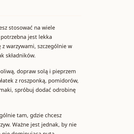
esz stosować na wiele
 potrzebna jest lekka
 z warzywami, szczególnie w
ak składników.
 oliwą, dopraw solą i pieprzem
sałatek z roszponką, pomidorów,
 smaki, spróbuj dodać odrobinę
gólnie tam, gdzie chcesz
zyw. Ważne jest jednak, by nie
a nie dominującą nutą.