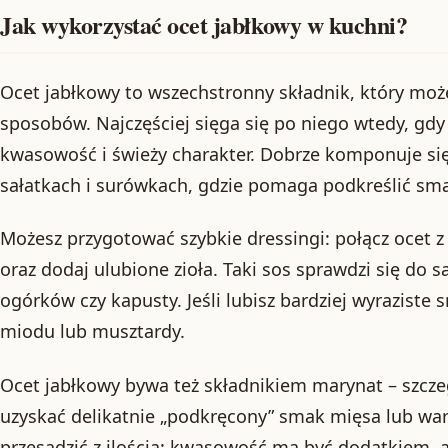
Jak wykorzystać ocet jabłkowy w kuchni?
Ocet jabłkowy to wszechstronny składnik, który moż
sposobów. Najczęściej sięga się po niego wtedy, gdy
kwasowość i świeży charakter. Dobrze komponuje się
sałatkach i surówkach, gdzie pomaga podkreślić sm
Możesz przygotować szybkie dressingi: połącz ocet z
oraz dodaj ulubione zioła. Taki sos sprawdzi się do 
ogórków czy kapusty. Jeśli lubisz bardziej wyraziste
miodu lub musztardy.
Ocet jabłkowy bywa też składnikiem marynat – szcze
uzyskać delikatnie „podkręcony” smak mięsa lub war
przesadzić z ilością: kwasowość ma być dodatkiem, 