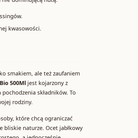
essingów.
nej kwasowości.
ylko smakiem, ale też zaufaniem
Bio 500Ml
jest kojarzony z
la pochodzenia składników. To
ojej rodziny.
soby, które chcą ograniczać
e bliskie naturze. Ocet jabłkowy
rostego, a jednocześnie