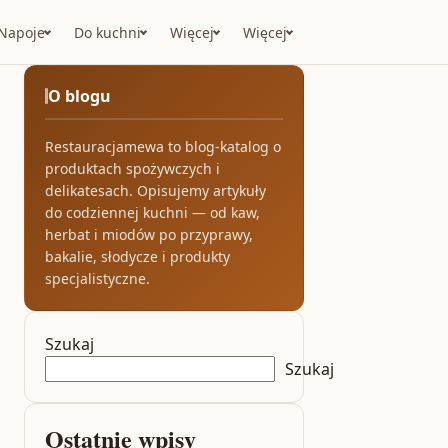
Napoje
Do kuchni
Więcej
Więcej
O blogu
Restauracjamewa to blog-katalog o
produktach spożywczych i
delikatesach. Opisujemy artykuły
do codziennej kuchni — od kaw,
herbat i miodów po przyprawy,
bakalie, słodycze i produkty
specjalistyczne.
Szukaj
Szukaj
Ostatnie wpisy