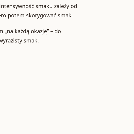
 intensywność smaku zależy od
opiero potem skorygować smak.
m „na każdą okazję” – do
wyrazisty smak.