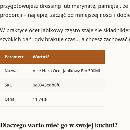
przygotowujesz dressing lub marynatę, pamiętaj, że
proporcji – najlepiej zacząć od mniejszej ilości i d
W praktyce ocet jabłkowy często staje się składnikie
szybkich dań, gdy brakuje czasu, a chcesz zachować 
Parametr
Wartość
Nazwa
Alce Nero Ocet Jabłkowy Bio 500Ml
SKU
0a0943edb0f0
Cena
11.74 zł
Dlaczego warto mieć go w swojej kuchni?