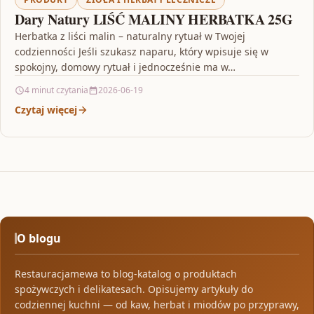
Dary Natury LIŚĆ MALINY HERBATKA 25G
Herbatka z liści malin – naturalny rytuał w Twojej
codzienności Jeśli szukasz naparu, który wpisuje się w
spokojny, domowy rytuał i jednocześnie ma w…
4 minut czytania
2026-06-19
Czytaj więcej
O blogu
Restauracjamewa to blog-katalog o produktach
spożywczych i delikatesach. Opisujemy artykuły do
codziennej kuchni — od kaw, herbat i miodów po przyprawy,