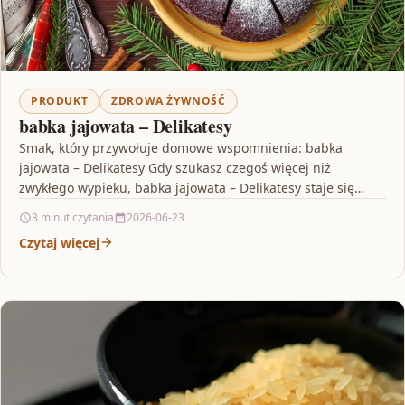
PRODUKT
ZDROWA ŻYWNOŚĆ
babka jajowata – Delikatesy
Smak, który przywołuje domowe wspomnienia: babka
jajowata – Delikatesy Gdy szukasz czegoś więcej niż
zwykłego wypieku, babka jajowata – Delikatesy staje się
naturalnym wyborem.…
3 minut czytania
2026-06-23
Czytaj więcej