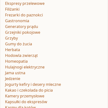
Ekspresy przelewowe
Filiżanki
Frezarki do paznokci
Gastronomia
Generatory prądu
Grzejniki pokojowe
Grzyby
Gumy do żucia
Herbata
Hodowla zwierząt
Homeopatia
Hulajnogi elektryczne
Jama ustna
Jedzenie
Jogurty kefiry i desery mleczne
Kakao i czekolada do picia
Kamery przemysłowe
Kapsułki do ekspresów
Karmy dla kotów