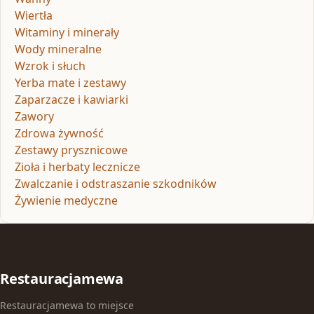
Wiertła
Witaminy i minerały
Wody mineralne
Wzrok i słuch
Yerba mate i zestawy
Zaparzacze i kawiarki
Zawory
Zdrowa żywność
Zestawy prysznicowe
Zioła i herbaty lecznicze
Zwalczanie i odstraszanie szkodników
Żywienie medyczne
Restauracjamewa
Restauracjamewa to miejsce