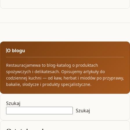
O blogu
Restauracjamewa to blog-katalog o produktach
spożywczych i delikatesach. Opisujemy artykuły do
codziennej kuchni — od kaw, herbat i miodów po przyprawy,
bakalie, słodycze i produkty specjalistyczne.
Szukaj
Szukaj