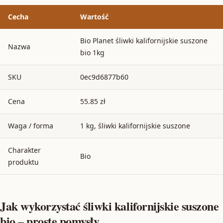
Cecha
Wartość
Bio Planet śliwki kalifornijskie suszone
Nazwa
bio 1kg
SKU
0ec9d6877b60
Cena
55.85 zł
Waga / forma
1 kg, śliwki kalifornijskie suszone
Charakter
Bio
produktu
Jak wykorzystać śliwki kalifornijskie suszone
bio – proste pomysły