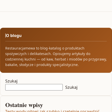
O blogu
Restauracjamewa to blog-katalog o produktach
spożywczych i delikatesach. Opisujemy artykuły do
codziennej kuchni — od kaw, herbat i miodów po przyprawy,
bakalie, słodycze i produkty specjalistyczne.
Szukaj
Szukaj
Ostatnie wpisy
Testy wody pitnej: jak szybko i rzetelnie sprawdzić