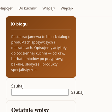
Napoje
Do kuchni
Więcej
Więcej
O blogu
Restauracjamewa to blog-katalog o
produktach spożywczych i
delikatesach. Opisujemy artykuły
do codziennej kuchni — od kaw,
herbat i miodów po przyprawy,
bakalie, słodycze i produkty
specjalistyczne.
Szukaj
Szukaj
Ostatnie wpisy