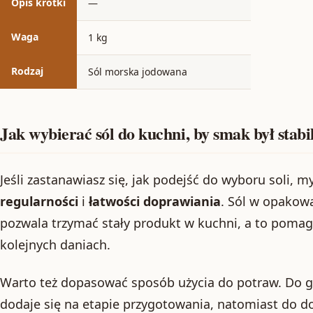
Opis krótki
—
Waga
1 kg
Rodzaj
Sól morska jodowana
Jak wybierać sól do kuchni, by smak był stabi
Jeśli zastanawiasz się, jak podejść do wyboru soli, m
regularności
i
łatwości doprawiania
. Sól w opakow
pozwala trzymać stały produkt w kuchni, a to poma
kolejnych daniach.
Warto też dopasować sposób użycia do potraw. Do g
dodaje się na etapie przygotowania, natomiast do 