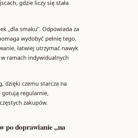
cach, gdzie liczy się stała
tek „dla smaku”. Odpowiada za
 pomaga wydobyć pełnię tego,
owanie, łatwiej utrzymać nawyk
e w ramach indywidualnych
, dzięki czemu starcza na
 gotują regularnie,
 częstych zakupów.
aw po doprawianie „na