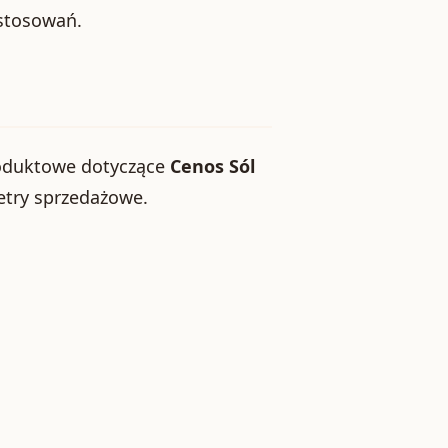
astosowań.
roduktowe dotyczące
Cenos Sól
metry sprzedażowe.