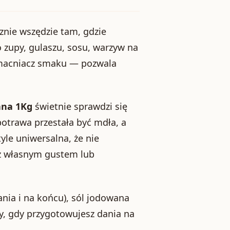
znie wszędzie tam, gdzie
o zupy, gulaszu, sosu, warzyw na
wzmacniacz smaku — pozwala
ana 1Kg
świetnie sprawdzi się
potrawa przestała być mdła, a
tyle uniwersalna, że nie
 z własnym gustem lub
ania i na końcu), sól jodowana
y, gdy przygotowujesz dania na