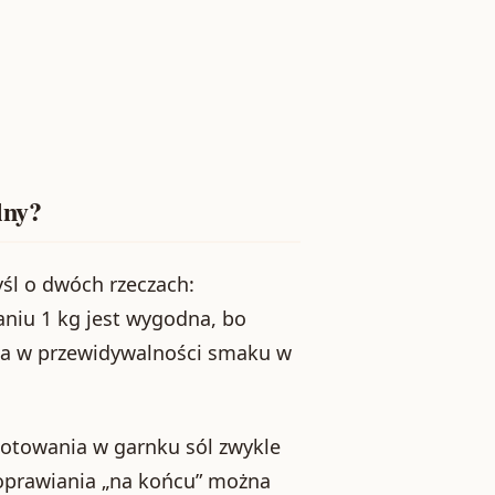
lny?
yśl o dwóch rzeczach:
aniu 1 kg jest wygodna, bo
ga w przewidywalności smaku w
otowania w garnku sól zwykle
doprawiania „na końcu” można