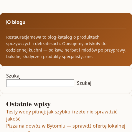
O blogu
Restauracjamewa to blog-katalog o produktach
spożywczych i delikatesach. Opisujemy artykuły do
codziennej kuchni — od kaw, herbat i miodów po przyprawy,
bakalie, słodycze i produkty specjalistyczne.
Szukaj
Szukaj
Ostatnie wpisy
Testy wody pitnej: jak szybko i rzetelnie sprawdzić
jakość
Pizza na dowóz w Bytomiu — sprawdź ofertę lokalnej