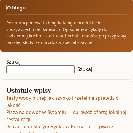
O blogu
Restauracjamewa to blog-katalog o produktach
spożywczych i delikatesach. Opisujemy artykuły do
codziennej kuchni — od kaw, herbat i miodów po przyprawy,
bakalie, słodycze i produkty specjalistyczne.
Szukaj
Szukaj
Ostatnie wpisy
Testy wody pitnej: jak szybko i rzetelnie sprawdzić
jakość
Pizza na dowóz w Bytomiu — sprawdź ofertę lokalnej
restauracji
Brovaria na Starym Rynku w Poznaniu — piwo z