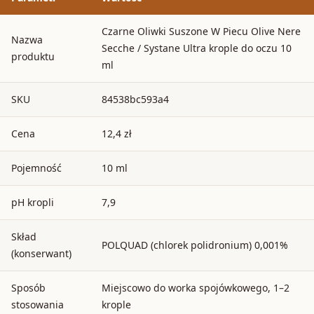
Czarne Oliwki Suszone W Piecu Olive Nere
Nazwa
Secche / Systane Ultra krople do oczu 10
produktu
ml
SKU
84538bc593a4
Cena
12,4 zł
Pojemność
10 ml
pH kropli
7,9
Skład
POLQUAD (chlorek polidronium) 0,001%
(konserwant)
Sposób
Miejscowo do worka spojówkowego, 1–2
stosowania
krople