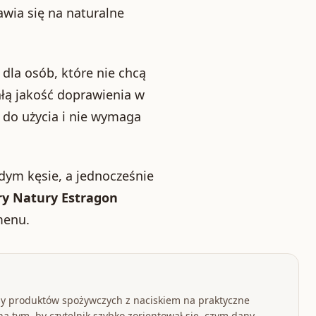
awia się na naturalne
 dla osób, które nie chcą
łą jakość doprawienia w
 do użycia i nie wymaga
żdym kęsie, a jednocześnie
ry Natury Estragon
menu.
y produktów spożywczych z naciskiem na praktyczne
a tym, by czytelnik szybko zorientował się, czym dany