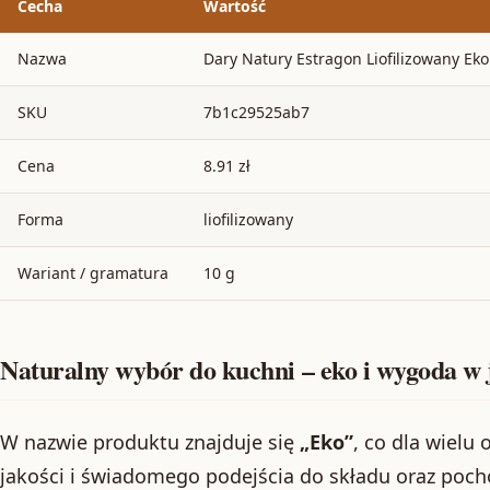
Cecha
Wartość
Nazwa
Dary Natury Estragon Liofilizowany Ek
SKU
7b1c29525ab7
Cena
8.91 zł
Forma
liofilizowany
Wariant / gramatura
10 g
Naturalny wybór do kuchni – eko i wygoda w
W nazwie produktu znajduje się
„Eko”
, co dla wielu
jakości i świadomego podejścia do składu oraz poch