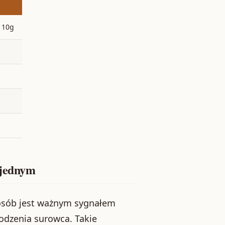
o 10g
 jednym
 osób jest ważnym sygnałem
odzenia surowca. Takie