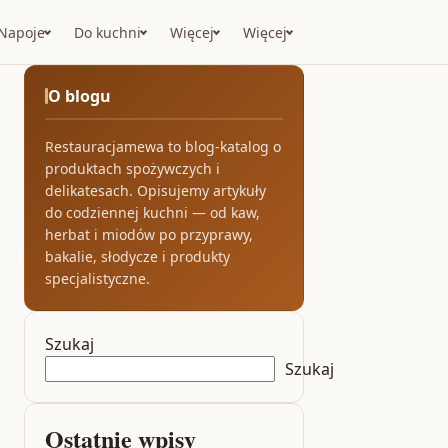
Napoje
Do kuchni
Więcej
Więcej
O blogu
Restauracjamewa to blog-katalog o
produktach spożywczych i
delikatesach. Opisujemy artykuły
do codziennej kuchni — od kaw,
herbat i miodów po przyprawy,
bakalie, słodycze i produkty
specjalistyczne.
Szukaj
Szukaj
Ostatnie wpisy