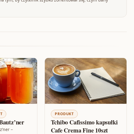
T
PRODUKT
Bautz’ner
Tchibo Cafissimo kapsułki
Cafe Crema Fine 10szt
z’ner –