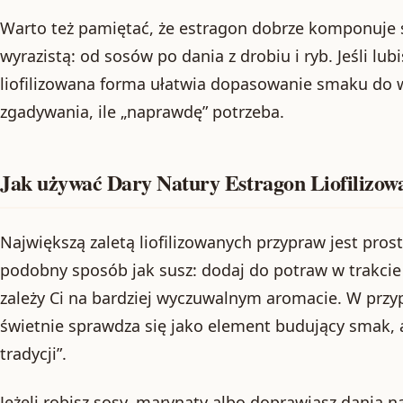
Warto też pamiętać, że estragon dobrze komponuje s
wyrazistą: od sosów po dania z drobiu i ryb. Jeśli l
liofilizowana forma ułatwia dopasowanie smaku do w
zgadywania, ile „naprawdę” potrzeba.
Jak używać Dary Natury Estragon Liofilizow
Największą zaletą liofilizowanych przypraw jest pros
podobny sposób jak susz: dodaj do potraw w trakcie 
zależy Ci na bardziej wyczuwalnym aromacie. W prz
świetnie sprawdza się jako element budujący smak, a
tradycji”.
Jeżeli robisz sosy, marynaty albo doprawiasz dania n