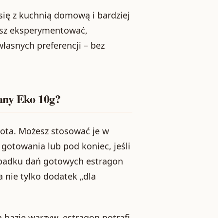
ię z kuchnią domową i bardziej
ubisz eksperymentować,
łasnych preferencji – bez
any Eko 10g?
tota. Możesz stosować je w
gotowania lub pod koniec, jeśli
ypadku dań gotowych estragon
 nie tylko dodatek „dla
a bazie warzyw, estragon potrafi